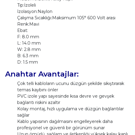
Tip:İzoleli
İzolasyon:Naylon
Çalışma Sıcaklığı:Maksimum 105° 600 Volt arası
Renk:Mavi
Ebat:
F: 8.0 mm
L: 14.0 mm
W: 2.8 mm
B: 6.3 mm
D: 1.5 mm
Anahtar Avantajlar:
Çok telli kabloların ucunu düzgün şekilde sıkıştırarak
temas kaybını önler
PVC izole yapı sayesinde kısa devre ve gevşek
bağlantı riskini azaltır
Kolay montaj, hızlı uygulama ve düzgün bağlantılar
sağlar
Kablo yapısının dağılmasını engelleyerek daha
profesyonel ve güvenli bir görünüm sunar
Uzun ömürlü, sağlam ve iletkenliği yüksek kalay kaplı