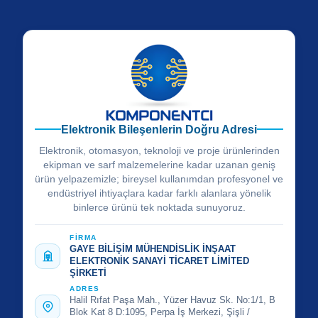
Elektronik Bileşenlerin Doğru Adresi
Elektronik, otomasyon, teknoloji ve proje ürünlerinden
ekipman ve sarf malzemelerine kadar uzanan geniş
ürün yelpazemizle; bireysel kullanımdan profesyonel ve
endüstriyel ihtiyaçlara kadar farklı alanlara yönelik
binlerce ürünü tek noktada sunuyoruz.
FİRMA
GAYE BİLİŞİM MÜHENDİSLİK İNŞAAT
ELEKTRONİK SANAYİ TİCARET LİMİTED
ŞİRKETİ
ADRES
Halil Rıfat Paşa Mah., Yüzer Havuz Sk. No:1/1, B
Blok Kat 8 D:1095, Perpa İş Merkezi, Şişli /