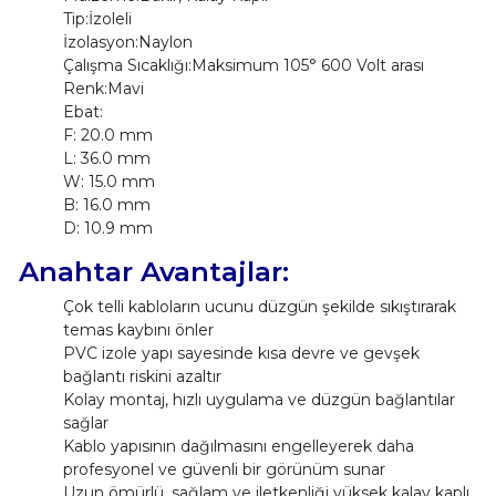
Tip:İzoleli
İzolasyon:Naylon
Çalışma Sıcaklığı:Maksimum 105° 600 Volt arası
Renk:Mavi
Ebat:
F: 20.0 mm
L: 36.0 mm
W: 15.0 mm
B: 16.0 mm
D: 10.9 mm
Anahtar Avantajlar:
Çok telli kabloların ucunu düzgün şekilde sıkıştırarak
temas kaybını önler
PVC izole yapı sayesinde kısa devre ve gevşek
bağlantı riskini azaltır
Kolay montaj, hızlı uygulama ve düzgün bağlantılar
sağlar
Kablo yapısının dağılmasını engelleyerek daha
profesyonel ve güvenli bir görünüm sunar
Uzun ömürlü, sağlam ve iletkenliği yüksek kalay kaplı