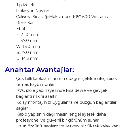
Tip:İzoleli
İzolasyon:Naylon
Çalışma Sıcaklığı:Maksimum 105° 600 Volt arası
Renk:Sarı
Ebat:
F: 21.0 mm
L: 37.0 mm
W: 16.0 mm
B: 17.0 mm
D: 14.3 mm
Anahtar Avantajlar:
Çok telli kabloların ucunu düzgün şekilde sıkıştırarak
temas kaybını önler
PVC izole yapı sayesinde kısa devre ve gevşek
bağlantı riskini azaltır
Kolay montaj, hızlı uygulama ve düzgün bağlantılar
sağlar
Kablo yapısının dağılmasını engelleyerek daha
profesyonel ve güvenli bir görünüm sunar
Uzun ömürlü, sağlam ve iletkenliği yüksek kalay kaplı