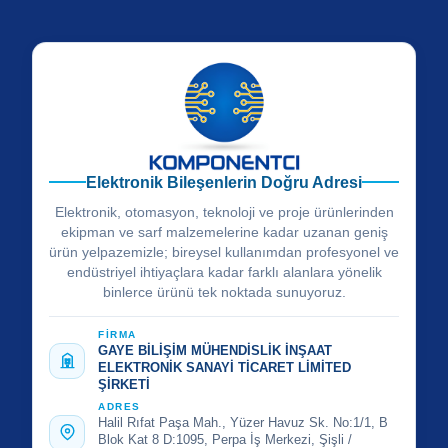
Elektronik Bileşenlerin Doğru Adresi
Elektronik, otomasyon, teknoloji ve proje ürünlerinden
ekipman ve sarf malzemelerine kadar uzanan geniş
ürün yelpazemizle; bireysel kullanımdan profesyonel ve
endüstriyel ihtiyaçlara kadar farklı alanlara yönelik
binlerce ürünü tek noktada sunuyoruz.
FİRMA
GAYE BİLİŞİM MÜHENDİSLİK İNŞAAT
ELEKTRONİK SANAYİ TİCARET LİMİTED
ŞİRKETİ
ADRES
Halil Rıfat Paşa Mah., Yüzer Havuz Sk. No:1/1, B
Blok Kat 8 D:1095, Perpa İş Merkezi, Şişli /