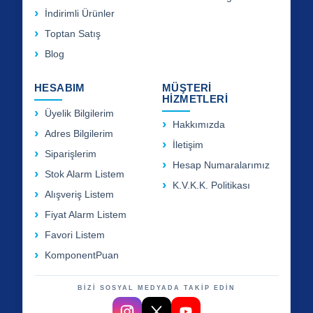
İndirimli Ürünler
Toptan Satış
Blog
HESABIM
MÜŞTERİ
HİZMETLERİ
Üyelik Bilgilerim
Hakkımızda
Adres Bilgilerim
İletişim
Siparişlerim
Hesap Numaralarımız
Stok Alarm Listem
K.V.K.K. Politikası
Alışveriş Listem
Fiyat Alarm Listem
Favori Listem
KomponentPuan
BİZİ SOSYAL MEDYADA TAKİP EDİN