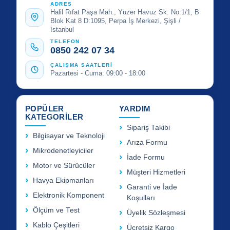
ADRES
Halil Rıfat Paşa Mah., Yüzer Havuz Sk. No:1/1, B
Blok Kat 8 D:1095, Perpa İş Merkezi, Şişli /
İstanbul
TELEFON
0850 242 07 34
ÇALIŞMA SAATLERİ
Pazartesi - Cuma: 09:00 - 18:00
POPÜLER
YARDIM
KATEGORİLER
Sipariş Takibi
Bilgisayar ve Teknoloji
Arıza Formu
Mikrodenetleyiciler
İade Formu
Motor ve Sürücüler
Müşteri Hizmetleri
Havya Ekipmanları
Garanti ve İade
Elektronik Komponent
Koşulları
Ölçüm ve Test
Üyelik Sözleşmesi
Kablo Çeşitleri
Ücretsiz Kargo