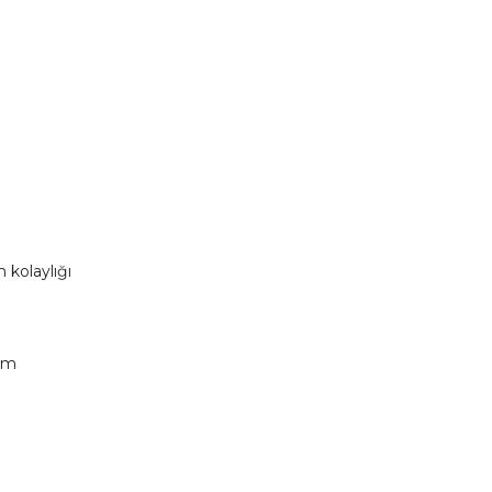
 kolaylığı
nım