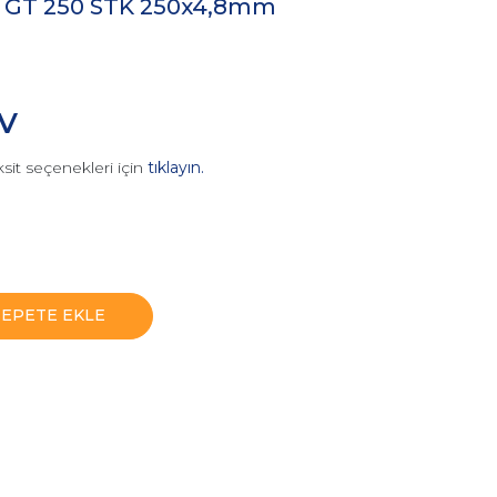
 GT 250 STK 250x4,8mm
DV
sit seçenekleri için
tıklayın.
SEPETE EKLE