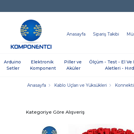
Anasayfa
Sipariş Takibi
Müş
Arduino 
Elektronik 
Piller ve 
Ölçüm - Test - El V
Setler
Komponent
Aküler
Aletleri - Hır
Anasayfa
Kablo Uçları ve Yüksükleri
Konnektö
Kategoriye Göre Alışveriş