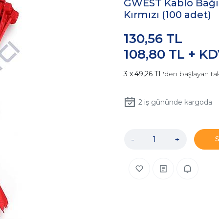
GWEST Kablo Bağı
Kırmızı (100 adet)
130,56 TL
108,80 TL + K
49,26 TL
'den başlayan tak
2
iş gününde kargoda
-
+