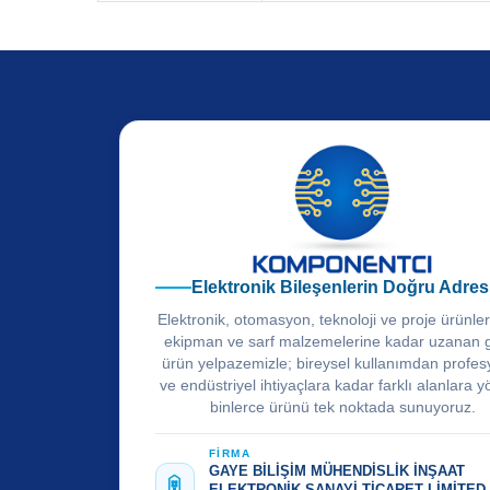
Elektronik Bileşenlerin Doğru Adres
Elektronik, otomasyon, teknoloji ve proje ürünle
ekipman ve sarf malzemelerine kadar uzanan 
ürün yelpazemizle; bireysel kullanımdan profes
ve endüstriyel ihtiyaçlara kadar farklı alanlara y
binlerce ürünü tek noktada sunuyoruz.
FİRMA
GAYE BİLİŞİM MÜHENDİSLİK İNŞAAT
ELEKTRONİK SANAYİ TİCARET LİMİTED