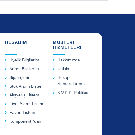
HESABIM
MÜŞTERİ
HİZMETLERİ
Üyelik Bilgilerim
Hakkımızda
Adres Bilgilerim
İletişim
Siparişlerim
Hesap
Numaralarımız
Stok Alarm Listem
K.V.K.K. Politikası
Alışveriş Listem
Fiyat Alarm Listem
Favori Listem
KomponentPuan