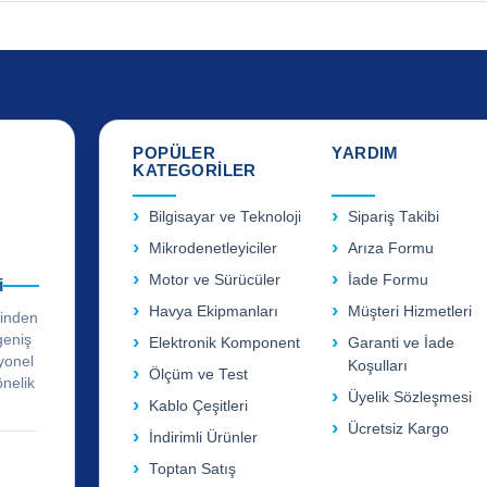
POPÜLER
YARDIM
KATEGORİLER
Bilgisayar ve Teknoloji
Sipariş Takibi
Mikrodenetleyiciler
Arıza Formu
Motor ve Sürücüler
İade Formu
i
Havya Ekipmanları
Müşteri Hizmetleri
rinden
geniş
Elektronik Komponent
Garanti ve İade
yonel
Koşulları
Ölçüm ve Test
önelik
Üyelik Sözleşmesi
Kablo Çeşitleri
Ücretsiz Kargo
İndirimli Ürünler
Toptan Satış