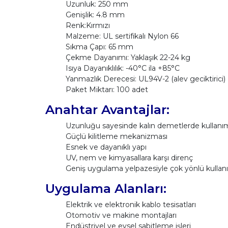
Uzunluk: 250 mm
Genişlik: 4.8 mm
Renk:Kırmızı
Malzeme: UL sertifikalı Nylon 66
Sıkma Çapı: 65 mm
Çekme Dayanımı: Yaklaşık 22-24 kg
Isıya Dayanıklılık: -40°C ila +85°C
Yanmazlık Derecesi: UL94V-2 (alev geciktirici)
Paket Miktarı: 100 adet
Anahtar Avantajlar:
Uzunluğu sayesinde kalın demetlerde kullanım
Güçlü kilitleme mekanizması
Esnek ve dayanıklı yapı
UV, nem ve kimyasallara karşı direnç
Geniş uygulama yelpazesiyle çok yönlü kulla
Uygulama Alanları:
Elektrik ve elektronik kablo tesisatları
Otomotiv ve makine montajları
Endüstriyel ve evsel sabitleme işleri