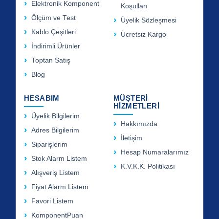
Elektronik Komponent
Koşulları
Ölçüm ve Test
Üyelik Sözleşmesi
Kablo Çeşitleri
Ücretsiz Kargo
İndirimli Ürünler
Toptan Satış
Blog
HESABIM
MÜŞTERİ
HİZMETLERİ
Üyelik Bilgilerim
Hakkımızda
Adres Bilgilerim
İletişim
Siparişlerim
Hesap Numaralarımız
Stok Alarm Listem
K.V.K.K. Politikası
Alışveriş Listem
Fiyat Alarm Listem
Favori Listem
KomponentPuan