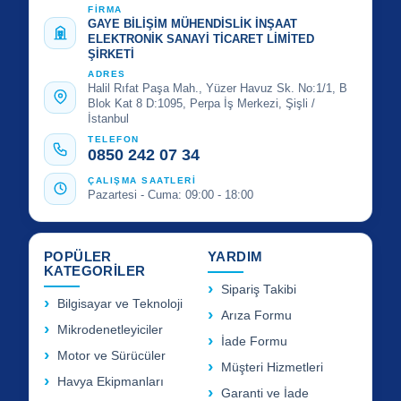
FİRMA
GAYE BİLİŞİM MÜHENDİSLİK İNŞAAT
ELEKTRONİK SANAYİ TİCARET LİMİTED
ŞİRKETİ
ADRES
Halil Rıfat Paşa Mah., Yüzer Havuz Sk. No:1/1, B
Blok Kat 8 D:1095, Perpa İş Merkezi, Şişli /
İstanbul
TELEFON
0850 242 07 34
ÇALIŞMA SAATLERİ
Pazartesi - Cuma: 09:00 - 18:00
POPÜLER
YARDIM
KATEGORİLER
Sipariş Takibi
Bilgisayar ve Teknoloji
Arıza Formu
Mikrodenetleyiciler
İade Formu
Motor ve Sürücüler
Müşteri Hizmetleri
Havya Ekipmanları
Garanti ve İade