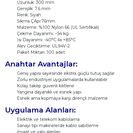
Uzunluk: 300 mm
Genişlik: 7.6 mm
Renk: Siyah
Sıkma ÇApı:76mm
Malzeme: %100 Nylon 66 (UL Sertifikalı)
Çekme Dayanımı: ~54 kg
Isı Dayanımı: -40°C ila +85°C
Alev Geciktirme: UL94V-2
Paket Miktarı: 100 adet
Anahtar Avantajlar:
Geniş yapısı sayesinde ekstra güçlü tutuş sağlar
Zorlu endüstriyel uygulamalarda kullanılabilir
Kolay takılıp güvenli kilitlenir
Yangına dayanıklı ve esnek yapı
Esnek ama kopmaya karşı dirençli malzeme
Uygulama Alanları:
Elektrik ve telekom kablolama
Sanayi tipi makinelerde kablo sabitleme
İnşaat ve yapı alanları