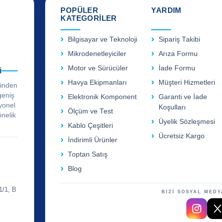
POPÜLER
YARDIM
KATEGORİLER
Bilgisayar ve Teknoloji
Sipariş Takibi
Mikrodenetleyiciler
Arıza Formu
Motor ve Sürücüler
İade Formu
i
Havya Ekipmanları
Müşteri Hizmetleri
rinden
geniş
Elektronik Komponent
Garanti ve İade
yonel
Koşulları
Ölçüm ve Test
önelik
Üyelik Sözleşmesi
Kablo Çeşitleri
Ücretsiz Kargo
İndirimli Ürünler
Toptan Satış
Blog
1/1, B
BİZİ SOSYAL MEDY