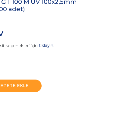
 GT 100 M UV 100x2,5mm
000 adet)
V
sit seçenekleri için
tıklayın.
SEPETE EKLE