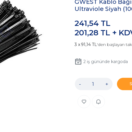
GWEST Kablo Bağı
Ultraviole Siyah (1
241,54 TL
201,28 TL + KD
91,14 TL
'den başlayan tak
2
iş gününde kargoda
-
+