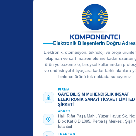
Elektronik Bileşenlerin Doğru Adres
Elektronik, otomasyon, teknoloji ve proje ürünle
ekipman ve sarf malzemelerine kadar uzanan 
ürün yelpazemizle; bireysel kullanımdan profes
ve endüstriyel ihtiyaçlara kadar farklı alanlara y
binlerce ürünü tek noktada sunuyoruz.
FİRMA
GAYE BİLİŞİM MÜHENDİSLİK İNŞAAT
ELEKTRONİK SANAYİ TİCARET LİMİTED
ŞİRKETİ
ADRES
Halil Rıfat Paşa Mah., Yüzer Havuz Sk. No:
Blok Kat 8 D:1095, Perpa İş Merkezi, Şişli /
İstanbul
TELEFON