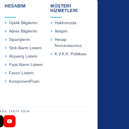
HESABIM
MÜŞTERİ
HİZMETLERİ
Üyelik Bilgilerim
Hakkımızda
Adres Bilgilerim
İletişim
Siparişlerim
Hesap
Numaralarımız
Stok Alarm Listem
K.V.K.K. Politikası
Alışveriş Listem
Fiyat Alarm Listem
Favori Listem
KomponentPuan
ADA TAKİP EDİN