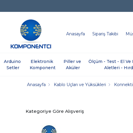
Anasayfa
Sipariş Takibi
Müş
Arduino 
Elektronik 
Piller ve 
Ölçüm - Test - El V
Setler
Komponent
Aküler
Aletleri - Hır
Anasayfa
Kablo Uçları ve Yüksükleri
Konnektö
Kategoriye Göre Alışveriş