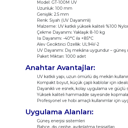
Model: GT-100M UV
Uzunluk: 100 mm
Genişlik: 2.5 mm
Renk: Siyah (UV Dayanımlı)
Malzeme: UV katkılı yüksek kaliteli %100 Nylo
Çekme Dayanımı: Yaklaşık 8-10 kg
Isı Dayanımı: -40°C ila +85°C
Alev Geciktirici Özellik: UL94V-2
UV Dayanımı: Dış mekâna uygundur – güneş ış
Paket Miktarı: 1000 adet
Anahtar Avantajlar:
UV katkılı yapı, uzun ömürlü dış mekân kullanı
Kompakt boyut, küçük çaplı kablolar için ideald
Dayanıklı ve esnek, kolay uygulama ve güçlü 
Yüksek kaliteli hammadde sayesinde kopmalar
Profesyonel ve hobi amaçlı kullanımlar için u
Uygulama Alanları:
Güneş enerjisi sistemleri
Bahçe, dış cephe, aydınlatma tesisatları