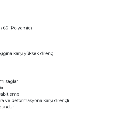
n 66 (Polyamid)
ığına karşı yüksek direnç
mı sağlar
ir
sabitleme
a ve deformasyona karşı dirençli
ygundur