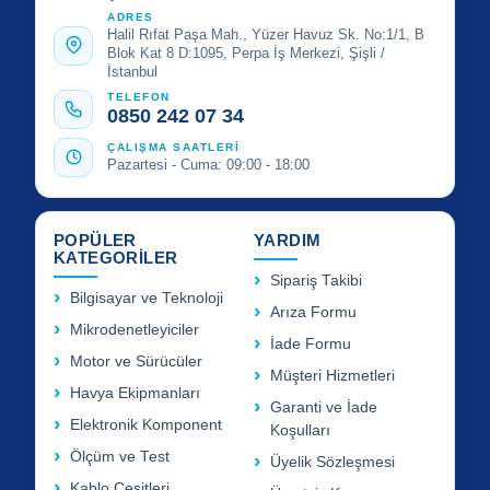
ADRES
Halil Rıfat Paşa Mah., Yüzer Havuz Sk. No:1/1, B
Blok Kat 8 D:1095, Perpa İş Merkezi, Şişli /
İstanbul
TELEFON
0850 242 07 34
ÇALIŞMA SAATLERİ
Pazartesi - Cuma: 09:00 - 18:00
POPÜLER
YARDIM
KATEGORİLER
Sipariş Takibi
Bilgisayar ve Teknoloji
Arıza Formu
Mikrodenetleyiciler
İade Formu
Motor ve Sürücüler
Müşteri Hizmetleri
Havya Ekipmanları
Garanti ve İade
Elektronik Komponent
Koşulları
Ölçüm ve Test
Üyelik Sözleşmesi
Kablo Çeşitleri