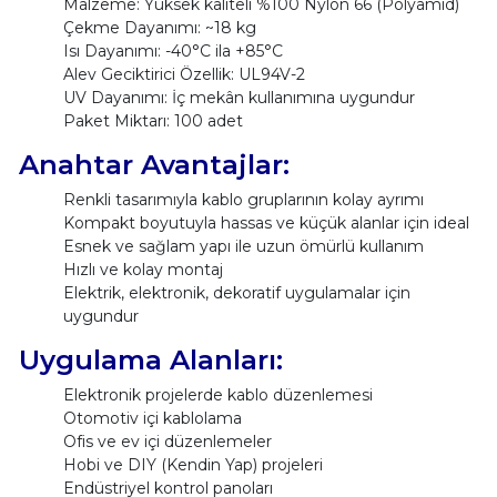
Malzeme: Yüksek kaliteli %100 Nylon 66 (Polyamid)
Çekme Dayanımı: ~18 kg
Isı Dayanımı: -40°C ila +85°C
Alev Geciktirici Özellik: UL94V-2
UV Dayanımı: İç mekân kullanımına uygundur
Paket Miktarı: 100 adet
Anahtar Avantajlar:
Renkli tasarımıyla kablo gruplarının kolay ayrımı
Kompakt boyutuyla hassas ve küçük alanlar için ideal
Esnek ve sağlam yapı ile uzun ömürlü kullanım
Hızlı ve kolay montaj
Elektrik, elektronik, dekoratif uygulamalar için
uygundur
Uygulama Alanları:
Elektronik projelerde kablo düzenlemesi
Otomotiv içi kablolama
Ofis ve ev içi düzenlemeler
Hobi ve DIY (Kendin Yap) projeleri
Endüstriyel kontrol panoları