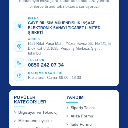
endüstriyel ihtiyaçlara kadar farklı alanlara yönelik
binlerce ürünü tek noktada sunuyoruz.
FİRMA
GAYE BİLİŞİM MÜHENDİSLİK İNŞAAT
ELEKTRONİK SANAYİ TİCARET LİMİTED
ŞİRKETİ
ADRES
Halil Rıfat Paşa Mah., Yüzer Havuz Sk. No:1/1, B
Blok Kat 8 D:1095, Perpa İş Merkezi, Şişli /
İstanbul
TELEFON
0850 242 07 34
ÇALIŞMA SAATLERİ
Pazartesi - Cuma: 09:00 - 18:00
POPÜLER
YARDIM
KATEGORİLER
Sipariş Takibi
Bilgisayar ve Teknoloji
Arıza Formu
Mikrodenetleyiciler
İade Formu