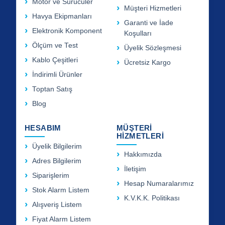
Motor ve Sürücüler
Müşteri Hizmetleri
Havya Ekipmanları
Garanti ve İade
Elektronik Komponent
Koşulları
Ölçüm ve Test
Üyelik Sözleşmesi
Kablo Çeşitleri
Ücretsiz Kargo
İndirimli Ürünler
Toptan Satış
Blog
HESABIM
MÜŞTERİ
HİZMETLERİ
Üyelik Bilgilerim
Hakkımızda
Adres Bilgilerim
İletişim
Siparişlerim
Hesap Numaralarımız
Stok Alarm Listem
K.V.K.K. Politikası
Alışveriş Listem
Fiyat Alarm Listem