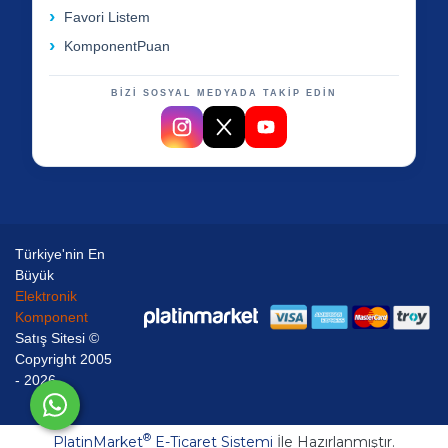
Favori Listem
KomponentPuan
BİZİ SOSYAL MEDYADA TAKİP EDİN
Türkiye'nin En
Büyük
Elektronik
Komponent
Satış Sitesi ©
Copyright 2005
- 2026
®
PlatinMarket
E-Ticaret Sistemi
İle Hazırlanmıştır.