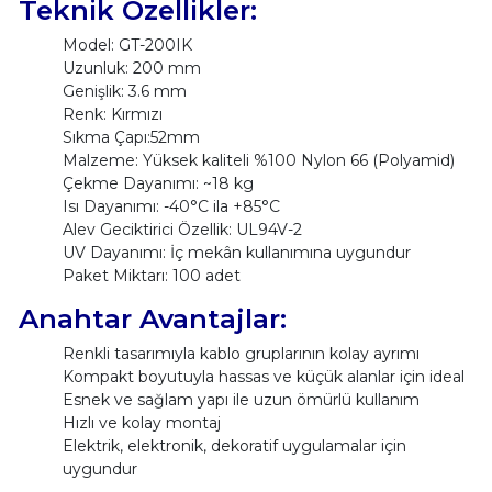
Teknik Özellikler:
Model: GT-200IK
Uzunluk: 200 mm
Genişlik: 3.6 mm
Renk: Kırmızı
Sıkma Çapı:52mm
Malzeme: Yüksek kaliteli %100 Nylon 66 (Polyamid)
Çekme Dayanımı: ~18 kg
Isı Dayanımı: -40°C ila +85°C
Alev Geciktirici Özellik: UL94V-2
UV Dayanımı: İç mekân kullanımına uygundur
Paket Miktarı: 100 adet
Anahtar Avantajlar:
Renkli tasarımıyla kablo gruplarının kolay ayrımı
Kompakt boyutuyla hassas ve küçük alanlar için ideal
Esnek ve sağlam yapı ile uzun ömürlü kullanım
Hızlı ve kolay montaj
Elektrik, elektronik, dekoratif uygulamalar için
uygundur