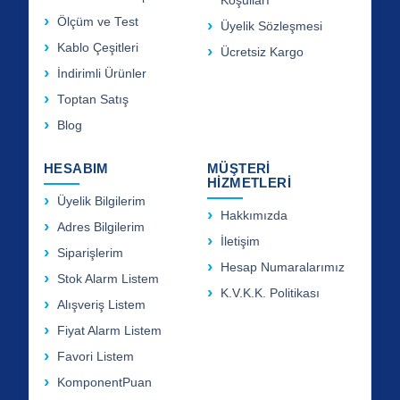
Koşulları
Ölçüm ve Test
Üyelik Sözleşmesi
Kablo Çeşitleri
Ücretsiz Kargo
İndirimli Ürünler
Toptan Satış
Blog
HESABIM
MÜŞTERİ
HİZMETLERİ
Üyelik Bilgilerim
Hakkımızda
Adres Bilgilerim
İletişim
Siparişlerim
Hesap Numaralarımız
Stok Alarm Listem
K.V.K.K. Politikası
Alışveriş Listem
Fiyat Alarm Listem
Favori Listem
KomponentPuan