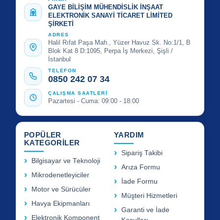
GAYE BİLİŞİM MÜHENDİSLİK İNŞAAT
ELEKTRONİK SANAYİ TİCARET LİMİTED
ŞİRKETİ
ADRES
Halil Rıfat Paşa Mah., Yüzer Havuz Sk. No:1/1, B
Blok Kat 8 D:1095, Perpa İş Merkezi, Şişli /
İstanbul
TELEFON
0850 242 07 34
ÇALIŞMA SAATLERİ
Pazartesi - Cuma: 09:00 - 18:00
POPÜLER
YARDIM
KATEGORİLER
Sipariş Takibi
Bilgisayar ve Teknoloji
Arıza Formu
Mikrodenetleyiciler
İade Formu
Motor ve Sürücüler
Müşteri Hizmetleri
Havya Ekipmanları
Garanti ve İade
Elektronik Komponent