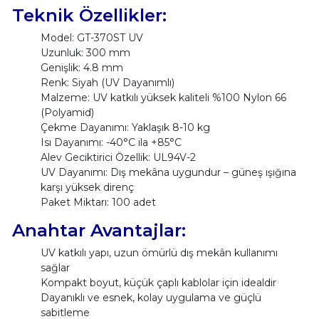
Teknik Özellikler:
Model: GT-370ST UV
Uzunluk: 300 mm
Genişlik: 4.8 mm
Renk: Siyah (UV Dayanımlı)
Malzeme: UV katkılı yüksek kaliteli %100 Nylon 66
(Polyamid)
Çekme Dayanımı: Yaklaşık 8-10 kg
Isı Dayanımı: -40°C ila +85°C
Alev Geciktirici Özellik: UL94V-2
UV Dayanımı: Dış mekâna uygundur – güneş ışığına
karşı yüksek direnç
Paket Miktarı: 100 adet
Anahtar Avantajlar:
UV katkılı yapı, uzun ömürlü dış mekân kullanımı
sağlar
Kompakt boyut, küçük çaplı kablolar için idealdir
Dayanıklı ve esnek, kolay uygulama ve güçlü
sabitleme