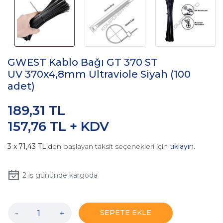
GWEST Kablo Bağı GT 370 ST
UV 370x4,8mm Ultraviole Siyah (100
adet)
189,31 TL
157,76 TL + KDV
71,43 TL
'den başlayan taksit seçenekleri için
tıklayın.
2
iş gününde kargoda
-
+
SEPETE EKLE