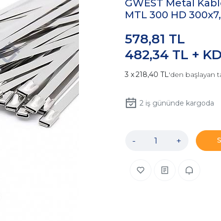
GWEST Metal Kabl
MTL 300 HD 300x7
578,81 TL
482,34 TL + K
218,40 TL
'den başlayan t
2
iş gününde kargoda
-
+