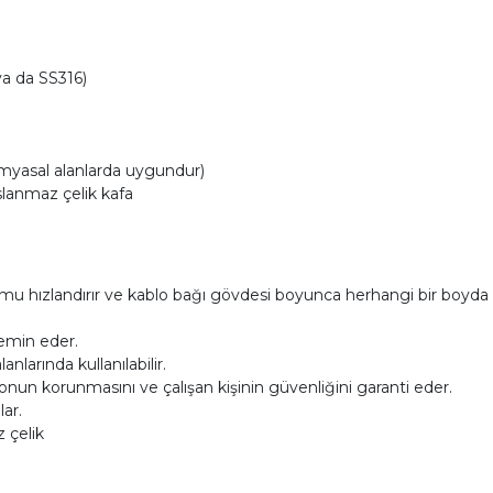
a da SS316)
imyasal alanlarda uygundur)
slanmaz çelik kafa
ulumu hızlandırır ve kablo bağı gövdesi boyunca herhangi bir boyda
emin eder.
larında kullanılabilir.
lonun korunmasını ve çalışan kişinin güvenliğini garanti eder.
ar.
 çelik