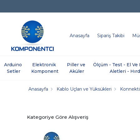
Anasayfa
Sipariş Takibi
Müş
Arduino 
Elektronik 
Piller ve 
Ölçüm - Test - El V
Setler
Komponent
Aküler
Aletleri - Hır
Anasayfa
Kablo Uçları ve Yüksükleri
Konnektö
Kategoriye Göre Alışveriş