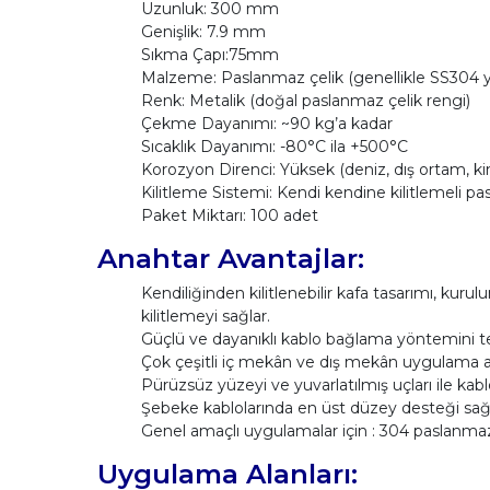
Uzunluk: 300 mm
Genişlik: 7.9 mm
Sıkma Çapı:75mm
Malzeme: Paslanmaz çelik (genellikle SS304 y
Renk: Metalik (doğal paslanmaz çelik rengi)
Çekme Dayanımı: ~90 kg’a kadar
Sıcaklık Dayanımı: -80°C ila +500°C
Korozyon Direnci: Yüksek (deniz, dış ortam, k
Kilitleme Sistemi: Kendi kendine kilitlemeli pa
Paket Miktarı: 100 adet
Anahtar Avantajlar:
Kendiliğinden kilitlenebilir kafa tasarımı, kur
kilitlemeyi sağlar.
Güçlü ve dayanıklı kablo bağlama yöntemini t
Çok çeşitli iç mekân ve dış mekân uygulama alan
Pürüzsüz yüzeyi ve yuvarlatılmış uçları ile kab
Şebeke kablolarında en üst düzey desteği sağl
Genel amaçlı uygulamalar için : 304 paslanmaz
Uygulama Alanları: