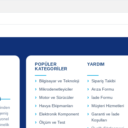
POPÜLER
YARDIM
KATEGORİLER
Bilgisayar ve Teknoloji
Sipariş Takibi
Mikrodenetleyiciler
Arıza Formu
Motor ve Sürücüler
İade Formu
i
Havya Ekipmanları
Müşteri Hizmetleri
rinden
geniş
Elektronik Komponent
Garanti ve İade
yonel
Koşulları
Ölçüm ve Test
önelik