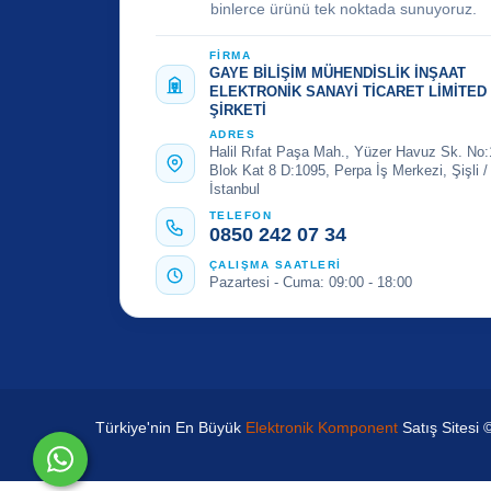
binlerce ürünü tek noktada sunuyoruz.
FİRMA
GAYE BİLİŞİM MÜHENDİSLİK İNŞAAT
ELEKTRONİK SANAYİ TİCARET LİMİTED
ŞİRKETİ
ADRES
Halil Rıfat Paşa Mah., Yüzer Havuz Sk. No:
Blok Kat 8 D:1095, Perpa İş Merkezi, Şişli /
İstanbul
TELEFON
0850 242 07 34
ÇALIŞMA SAATLERİ
Pazartesi - Cuma: 09:00 - 18:00
Türkiye'nin En Büyük
Elektronik Komponent
Satış Sitesi 