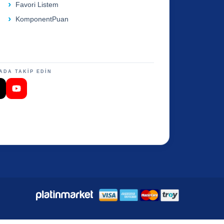
Favori Listem
KomponentPuan
ADA TAKİP EDİN