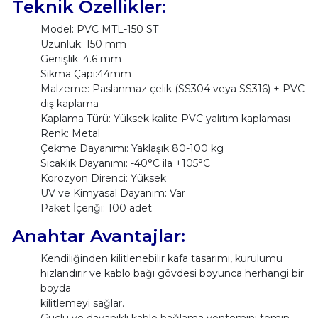
Teknik Özellikler:
Model: PVC MTL-150 ST
Uzunluk: 150 mm
Genişlik: 4.6 mm
Sıkma Çapı:44mm
Malzeme: Paslanmaz çelik (SS304 veya SS316) + PVC
dış kaplama
Kaplama Türü: Yüksek kalite PVC yalıtım kaplaması
Renk: Metal
Çekme Dayanımı: Yaklaşık 80-100 kg
Sıcaklık Dayanımı: -40°C ila +105°C
Korozyon Direnci: Yüksek
UV ve Kimyasal Dayanım: Var
Paket İçeriği: 100 adet
Anahtar Avantajlar:
Kendiliğinden kilitlenebilir kafa tasarımı, kurulumu
hızlandırır ve kablo bağı gövdesi boyunca herhangi bir
boyda
kilitlemeyi sağlar.
Güçlü ve dayanıklı kablo bağlama yöntemini temin