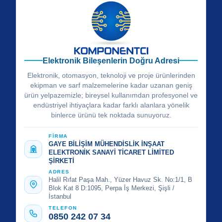
Elektronik Bileşenlerin Doğru Adresi
Elektronik, otomasyon, teknoloji ve proje ürünlerinden
ekipman ve sarf malzemelerine kadar uzanan geniş
ürün yelpazemizle; bireysel kullanımdan profesyonel ve
endüstriyel ihtiyaçlara kadar farklı alanlara yönelik
binlerce ürünü tek noktada sunuyoruz.
FİRMA
GAYE BİLİŞİM MÜHENDİSLİK İNŞAAT
ELEKTRONİK SANAYİ TİCARET LİMİTED
ŞİRKETİ
ADRES
Halil Rıfat Paşa Mah., Yüzer Havuz Sk. No:1/1, B
Blok Kat 8 D:1095, Perpa İş Merkezi, Şişli /
İstanbul
TELEFON
0850 242 07 34