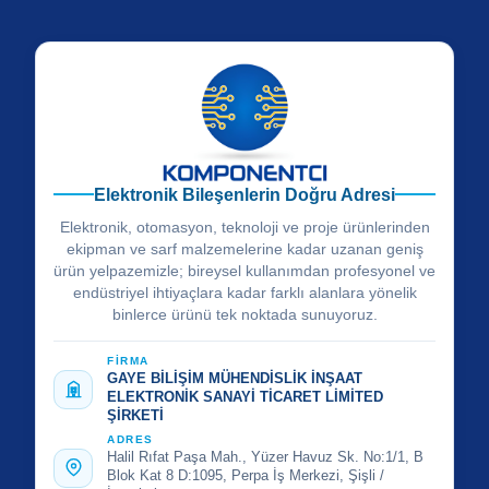
Elektronik Bileşenlerin Doğru Adresi
Elektronik, otomasyon, teknoloji ve proje ürünlerinden
ekipman ve sarf malzemelerine kadar uzanan geniş
ürün yelpazemizle; bireysel kullanımdan profesyonel ve
endüstriyel ihtiyaçlara kadar farklı alanlara yönelik
binlerce ürünü tek noktada sunuyoruz.
FİRMA
GAYE BİLİŞİM MÜHENDİSLİK İNŞAAT
ELEKTRONİK SANAYİ TİCARET LİMİTED
ŞİRKETİ
ADRES
Halil Rıfat Paşa Mah., Yüzer Havuz Sk. No:1/1, B
Blok Kat 8 D:1095, Perpa İş Merkezi, Şişli /