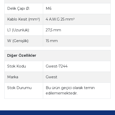
Delik Çapı Ø:
M6
Kablo Kesit (mm²)
4 A.W.G 25 mm²
L1 (Uzunluk):
27,5 mm
W (Genişlik):
15 mm
Diğer Özellikler
Stok Kodu
Gwest-7244
Marka
Gwest
Stok Durumu
Bu ürün geçici olarak temin
edilememektedir.