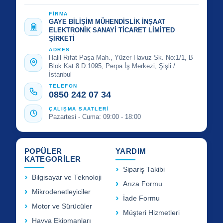
FİRMA
GAYE BİLİŞİM MÜHENDİSLİK İNŞAAT
ELEKTRONİK SANAYİ TİCARET LİMİTED
ŞİRKETİ
ADRES
Halil Rıfat Paşa Mah., Yüzer Havuz Sk. No:1/1, B
Blok Kat 8 D:1095, Perpa İş Merkezi, Şişli /
İstanbul
TELEFON
0850 242 07 34
ÇALIŞMA SAATLERİ
Pazartesi - Cuma: 09:00 - 18:00
POPÜLER
YARDIM
KATEGORİLER
Sipariş Takibi
Bilgisayar ve Teknoloji
Arıza Formu
Mikrodenetleyiciler
İade Formu
Motor ve Sürücüler
Müşteri Hizmetleri
Havya Ekipmanları