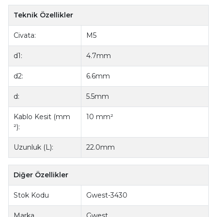
Teknik Özellikler
Civata:
M5
d1:
4.7mm
d2:
6.6mm
d:
5.5mm
Kablo Kesit (mm
10 mm²
²):
Uzunluk (L):
22.0mm
Diğer Özellikler
Stok Kodu
Gwest-3430
Marka
Gwest