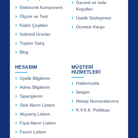
Garanti ve İade
Elektronik Komponent
Koşulları
Ölçüm ve Test
Üyelik Sözleşmesi
Kablo Çeşitleri
Ücretsiz Kargo
İndirimli Ürünler
Toptan Satış
Blog
HESABIM
MÜŞTERİ
HİZMETLERİ
Üyelik Bilgilerim
Hakkımızda
Adres Bilgilerim
İletişim
Siparişlerim
Hesap Numaralarımız
Stok Alarm Listem
K.V.K.K. Politikası
Alışveriş Listem
Fiyat Alarm Listem
Favori Listem