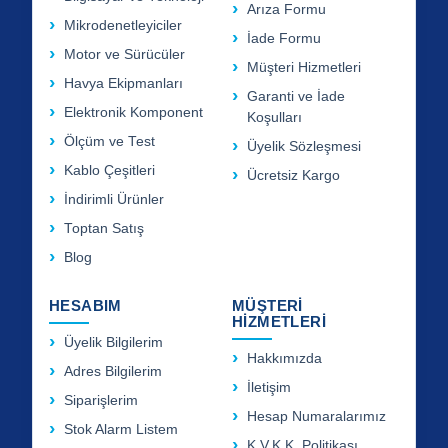
Arıza Formu
Mikrodenetleyiciler
İade Formu
Motor ve Sürücüler
Müşteri Hizmetleri
Havya Ekipmanları
Garanti ve İade
Elektronik Komponent
Koşulları
Ölçüm ve Test
Üyelik Sözleşmesi
Kablo Çeşitleri
Ücretsiz Kargo
İndirimli Ürünler
Toptan Satış
Blog
HESABIM
MÜŞTERİ
HİZMETLERİ
Üyelik Bilgilerim
Hakkımızda
Adres Bilgilerim
İletişim
Siparişlerim
Hesap Numaralarımız
Stok Alarm Listem
K.V.K.K. Politikası