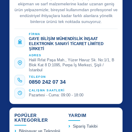
ekipman ve sarf malzemelerine kadar uzanan geniş
ürün yelpazemizle; bireysel kullanımdan profesyonel ve
endüstriyel ihtiyaçlara kadar farklı alanlara yönelik
binlerce ürünü tek noktada sunuyoruz.
FİRMA
GAYE BİLİŞİM MÜHENDİSLİK İNŞAAT
ELEKTRONİK SANAYİ TİCARET LİMİTED
ŞİRKETİ
ADRES
Halil Rıfat Paşa Mah., Yüzer Havuz Sk. No:1/1, B
Blok Kat 8 D:1095, Perpa İş Merkezi, Şişli /
İstanbul
TELEFON
0850 242 07 34
ÇALIŞMA SAATLERİ
Pazartesi - Cuma: 09:00 - 18:00
POPÜLER
YARDIM
KATEGORİLER
Sipariş Takibi
Bilgisayar ve Teknoloji