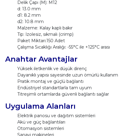
Delik Çapı (M): M12
d: 13.0 mm
d1: 8.2 mm
d2: 10.8 mm
Malzeme: Kalay kaplı bakır
Tip: İzolesiz, sıkmalı (crimp)
Paket Miktarı:150 Adet
Çalışma Sıcaklığı Aralığı: -55°C ile +125°C arası
Anahtar Avantajlar
Yüksek iletkenlik ve düşük direnç
Dayanıklı yapısı sayesinde uzun ömürlü kullanım
Pratik montaj ve güçlü bağlantı
Endüstriyel standartlarla tam uyum
Titreşimli ortamlarda güvenli bağlantı sağlar
Uygulama Alanları
Elektrik panosu ve dağıtım sistemleri
Akü ve güç bağlantıları
Otomasyon sistemleri
Sanayi makineleri