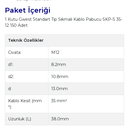
Paket İçeriği
1 Kutu Gwest Standart Tip Sıkmalı Kablo Pabucu SKP-S 35-
12 150 Adet
Teknik Özellikler
Civata:
M12
d1:
8.2mm
d2:
10.8mm
d:
13.0mm
Kablo Kesit (mm
35 mm²
²):
Uzunluk (L):
38.0mm