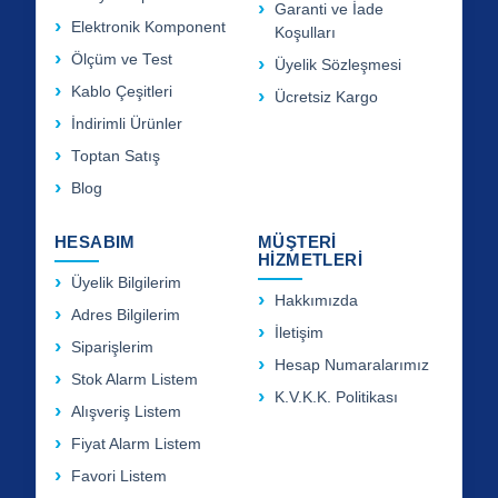
Garanti ve İade
Elektronik Komponent
Koşulları
Ölçüm ve Test
Üyelik Sözleşmesi
Kablo Çeşitleri
Ücretsiz Kargo
İndirimli Ürünler
Toptan Satış
Blog
HESABIM
MÜŞTERİ
HİZMETLERİ
Üyelik Bilgilerim
Hakkımızda
Adres Bilgilerim
İletişim
Siparişlerim
Hesap Numaralarımız
Stok Alarm Listem
K.V.K.K. Politikası
Alışveriş Listem
Fiyat Alarm Listem
Favori Listem