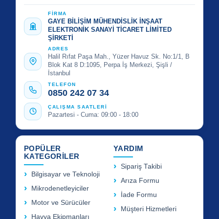
FİRMA
GAYE BİLİŞİM MÜHENDİSLİK İNŞAAT
ELEKTRONİK SANAYİ TİCARET LİMİTED
ŞİRKETİ
ADRES
Halil Rıfat Paşa Mah., Yüzer Havuz Sk. No:1/1, B
Blok Kat 8 D:1095, Perpa İş Merkezi, Şişli /
İstanbul
TELEFON
0850 242 07 34
ÇALIŞMA SAATLERİ
Pazartesi - Cuma: 09:00 - 18:00
POPÜLER
YARDIM
KATEGORİLER
Sipariş Takibi
Bilgisayar ve Teknoloji
Arıza Formu
Mikrodenetleyiciler
İade Formu
Motor ve Sürücüler
Müşteri Hizmetleri
Havya Ekipmanları