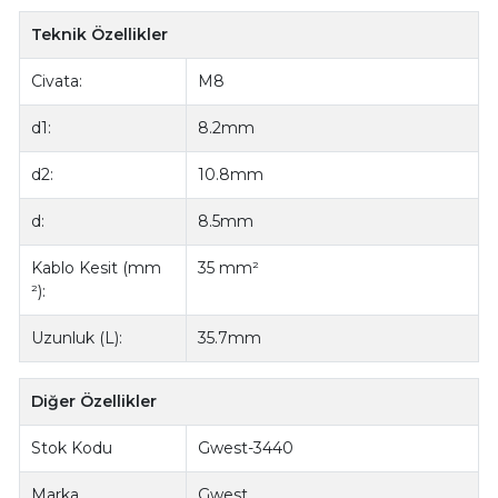
Teknik Özellikler
Civata:
M8
d1:
8.2mm
d2:
10.8mm
d:
8.5mm
Kablo Kesit (mm
35 mm²
²):
Uzunluk (L):
35.7mm
Diğer Özellikler
Stok Kodu
Gwest-3440
Marka
Gwest