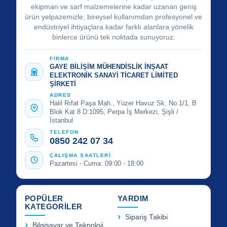
ekipman ve sarf malzemelerine kadar uzanan geniş
ürün yelpazemizle; bireysel kullanımdan profesyonel ve
endüstriyel ihtiyaçlara kadar farklı alanlara yönelik
binlerce ürünü tek noktada sunuyoruz.
FİRMA
GAYE BİLİŞİM MÜHENDİSLİK İNŞAAT
ELEKTRONİK SANAYİ TİCARET LİMİTED
ŞİRKETİ
ADRES
Halil Rıfat Paşa Mah., Yüzer Havuz Sk. No:1/1, B
Blok Kat 8 D:1095, Perpa İş Merkezi, Şişli /
İstanbul
TELEFON
0850 242 07 34
ÇALIŞMA SAATLERİ
Pazartesi - Cuma: 09:00 - 18:00
POPÜLER
YARDIM
KATEGORİLER
Sipariş Takibi
Bilgisayar ve Teknoloji