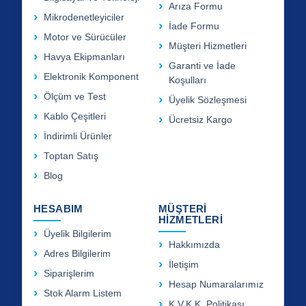
Arıza Formu
Mikrodenetleyiciler
İade Formu
Motor ve Sürücüler
Müşteri Hizmetleri
Havya Ekipmanları
Garanti ve İade
Elektronik Komponent
Koşulları
Ölçüm ve Test
Üyelik Sözleşmesi
Kablo Çeşitleri
Ücretsiz Kargo
İndirimli Ürünler
Toptan Satış
Blog
HESABIM
MÜŞTERİ
HİZMETLERİ
Üyelik Bilgilerim
Hakkımızda
Adres Bilgilerim
İletişim
Siparişlerim
Hesap Numaralarımız
Stok Alarm Listem
K.V.K.K. Politikası