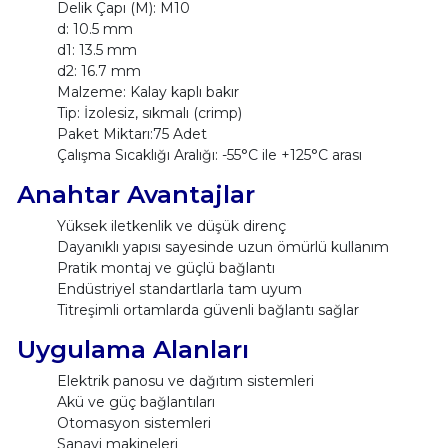
Delik Çapı (M): M10
d: 10.5 mm
d1: 13.5 mm
d2: 16.7 mm
Malzeme: Kalay kaplı bakır
Tip: İzolesiz, sıkmalı (crimp)
Paket Miktarı:75 Adet
Çalışma Sıcaklığı Aralığı: -55°C ile +125°C arası
Anahtar Avantajlar
Yüksek iletkenlik ve düşük direnç
Dayanıklı yapısı sayesinde uzun ömürlü kullanım
Pratik montaj ve güçlü bağlantı
Endüstriyel standartlarla tam uyum
Titreşimli ortamlarda güvenli bağlantı sağlar
Uygulama Alanları
Elektrik panosu ve dağıtım sistemleri
Akü ve güç bağlantıları
Otomasyon sistemleri
Sanayi makineleri