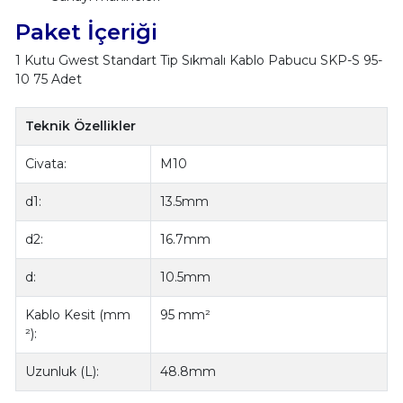
Paket İçeriği
1 Kutu Gwest Standart Tip Sıkmalı Kablo Pabucu SKP-S 95-
10 75 Adet
Teknik Özellikler
Civata:
M10
d1:
13.5mm
d2:
16.7mm
d:
10.5mm
Kablo Kesit (mm
95 mm²
²):
Uzunluk (L):
48.8mm