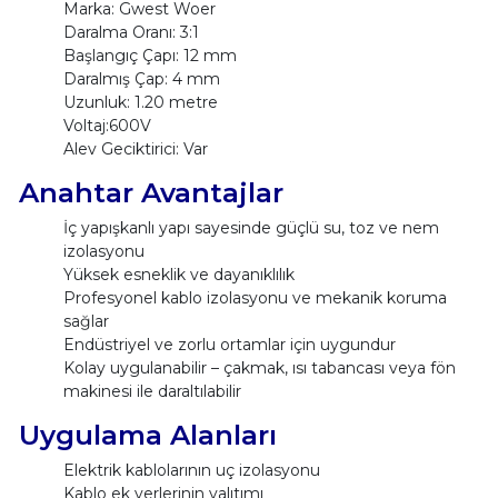
Marka: Gwest Woer
Daralma Oranı: 3:1
Başlangıç Çapı: 12 mm
Daralmış Çap: 4 mm
Uzunluk: 1.20 metre
Voltaj:600V
Alev Geciktirici: Var
Anahtar Avantajlar
İç yapışkanlı yapı sayesinde güçlü su, toz ve nem
izolasyonu
Yüksek esneklik ve dayanıklılık
Profesyonel kablo izolasyonu ve mekanik koruma
sağlar
Endüstriyel ve zorlu ortamlar için uygundur
Kolay uygulanabilir – çakmak, ısı tabancası veya fön
makinesi ile daraltılabilir
Uygulama Alanları
Elektrik kablolarının uç izolasyonu
Kablo ek yerlerinin yalıtımı