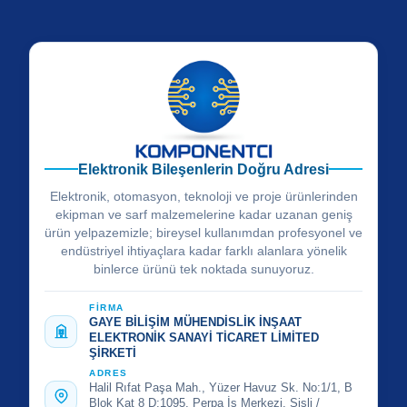
Elektronik Bileşenlerin Doğru Adresi
Elektronik, otomasyon, teknoloji ve proje ürünlerinden
ekipman ve sarf malzemelerine kadar uzanan geniş
ürün yelpazemizle; bireysel kullanımdan profesyonel ve
endüstriyel ihtiyaçlara kadar farklı alanlara yönelik
binlerce ürünü tek noktada sunuyoruz.
FİRMA
GAYE BİLİŞİM MÜHENDİSLİK İNŞAAT
ELEKTRONİK SANAYİ TİCARET LİMİTED
ŞİRKETİ
ADRES
Halil Rıfat Paşa Mah., Yüzer Havuz Sk. No:1/1, B
Blok Kat 8 D:1095, Perpa İş Merkezi, Şişli /