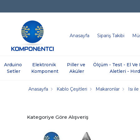
Anasayfa
Sipariş Takibi
Müş
Arduino 
Elektronik 
Piller ve 
Ölçüm - Test - El V
Setler
Komponent
Aküler
Aletleri - Hır
Anasayfa
Kablo Çeşitleri
Makaronlar
Isı i
Kategoriye Göre Alışveriş