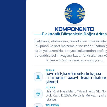
Elektronik Bileşenlerin Doğru Adres
Elektronik, otomasyon, teknoloji ve proje ürünle
ekipman ve sarf malzemelerine kadar uzanan 
ürün yelpazemizle; bireysel kullanımdan profes
ve endüstriyel ihtiyaçlara kadar farklı alanlara y
binlerce ürünü tek noktada sunuyoruz.
FİRMA
GAYE BİLİŞİM MÜHENDİSLİK İNŞAAT
ELEKTRONİK SANAYİ TİCARET LİMİTED
ŞİRKETİ
ADRES
Halil Rıfat Paşa Mah., Yüzer Havuz Sk. No:
Blok Kat 8 D:1095, Perpa İş Merkezi, Şişli /
İstanbul
TELEFON