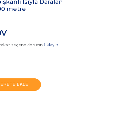
şkanlı Isıyla Daralan
00 metre
DV
taksit seçenekleri için
tıklayın.
SEPETE EKLE