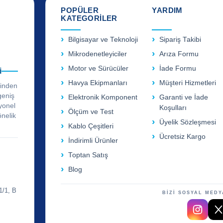
POPÜLER
YARDIM
KATEGORİLER
Bilgisayar ve Teknoloji
Sipariş Takibi
Mikrodenetleyiciler
Arıza Formu
Motor ve Sürücüler
İade Formu
i
Havya Ekipmanları
Müşteri Hizmetleri
rinden
geniş
Elektronik Komponent
Garanti ve İade
yonel
Koşulları
Ölçüm ve Test
önelik
Üyelik Sözleşmesi
Kablo Çeşitleri
Ücretsiz Kargo
İndirimli Ürünler
Toptan Satış
Blog
1/1, B
BİZİ SOSYAL MEDY