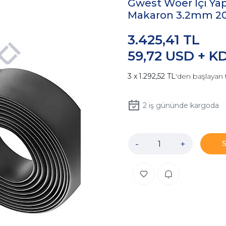
Gwest Woer İçi Yapı
Makaron 3.2mm 2
3.425,41 TL
59,72 USD + K
1.292,52 TL
'den başlayan 
2
iş gününde kargoda
-
+