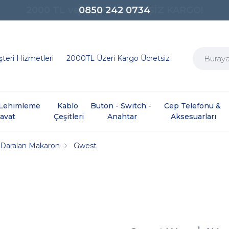
0850 242 0734
teri Hizmetleri
2000TL Üzeri Kargo Ücretsiz
e Lehimleme 
Kablo 
Buton - Switch - 
Cep Telefonu & 
davat
Çeşitleri
Anahtar
Aksesuarları
le Daralan Makaron
Gwest