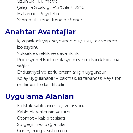
Uzunluk: 100 metre
Çalışma Sıcaklığı: -45°C ila +125°C
Malzeme: Polyolefin
Yanmazlık:Kendi Kendine Söner
Anahtar Avantajlar
İç yapışkanlı yapı sayesinde güçlü su, toz ve nem
izolasyonu
Yüksek esneklik ve dayanıklılık
Profesyonel kablo izolasyonu ve mekanik koruma
sağlar
Endüstriyel ve zorlu ortamlar için uygundur
Kolay uygulanabilir – çakmak, ısı tabancası veya fön
makinesi ile daraltılabilir
Uygulama Alanları
Elektrik kablolarının uç izolasyonu
Kablo ek yerlerinin yalıtımı
Otomotiv kablo tesisatı
Su geçirmez bağlantılar
Güneş enerjisi sistemleri