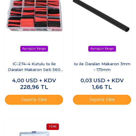
IC-274-4 Kutulu Isı ile
Isı ile Daralan Makaron 3mm
Daralan Makaron Seti 560
- 175mm
Parça (12 Boy - 2 Renk)
4,00
USD + KDV
0,03
USD + KDV
228,96
TL
1,66
TL
Sepete Ekle
Sepete Ekle