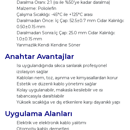
Daralma Oranı: 2:1 (ısı ile %50’ye kadar daralma)
Malzeme: Poliolefin
Çalışma Sıcaklığı: -45°C ile +125°C arası
Daralmadan Önce: İç Çap: 52.5±0.7 mm Cidar Kalınlığı:
0.50±0.15 mm
Daralmadan Sonra:İç Çap: 25.0 mm Cidar Kalınlığı:
1.0±0.15 mm
Yanmazlık:Kendi Kendine Söner
Anahtar Avantajlar
Isı uygulandığında sıkıca sarılarak profesyonel
izolasyon sağlar
Kabloları nem, toz, aşınma ve kimyasallardan korur
Estetik ve düzenli kablo yönetimi sağlar
Kolay uygulanabilir, makasla kesilebilir ve ısı
tabancasıyla daraltılabilir
Yüksek sıcaklığa ve dış etkenlere karşı dayanıklı yapı
Uygulama Alanları
Elektrik ve elektronik kablo yalıtımı
Otomotiv kablo demetleri