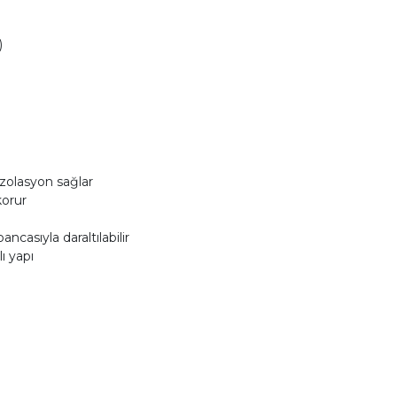
)
izolasyon sağlar
korur
ancasıyla daraltılabilir
ı yapı