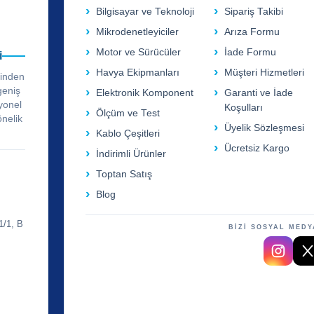
Bilgisayar ve Teknoloji
Sipariş Takibi
Mikrodenetleyiciler
Arıza Formu
Motor ve Sürücüler
İade Formu
i
Havya Ekipmanları
Müşteri Hizmetleri
rinden
geniş
Elektronik Komponent
Garanti ve İade
yonel
Koşulları
Ölçüm ve Test
önelik
Üyelik Sözleşmesi
Kablo Çeşitleri
Ücretsiz Kargo
İndirimli Ürünler
Toptan Satış
Blog
1/1, B
BİZİ SOSYAL MEDY