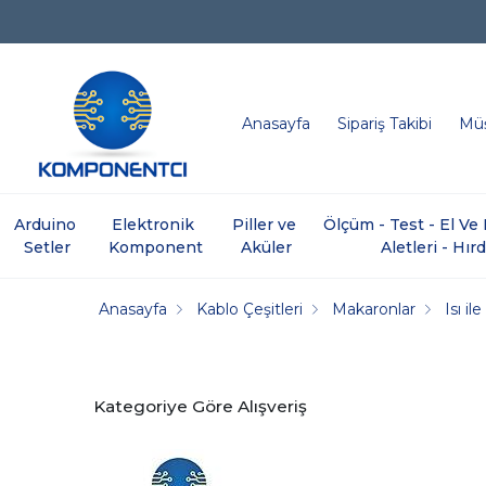
Anasayfa
Sipariş Takibi
Müş
Arduino 
Elektronik 
Piller ve 
Ölçüm - Test - El V
Setler
Komponent
Aküler
Aletleri - Hır
Anasayfa
Kablo Çeşitleri
Makaronlar
Isı i
Kategoriye Göre Alışveriş