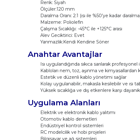
Renk: Siyah
Ölçüler:120 mm
Daralma Oranı: 2:1 (ısı ile %50’ye kadar daralma
Malzeme: Poliolefin
Çalışma Sıcaklığı: -45°C ile +125°C arası
Alev Geciktirici: Evet
Yanmazlık:Kendi Kendine Söner
Anahtar Avantajlar
Isı uygulandığında sıkıca sarılarak profesyonel 
Kabloları nem, toz, aşınma ve kimyasallardan 
Estetik ve düzenli kablo yönetimi sağlar
Kolay uygulanabilir, makasla kesilebilir ve ısı tab
Yüksek sıcaklığa ve dış etkenlere karşı dayanıkl
Uygulama Alanları
Elektrik ve elektronik kablo yalıtımı
Otomotiv kablo demetleri
Endüstriyel kontrol sistemleri
RC modelcilik ve hobi projeleri
Bilgisayar ve ağ sistemleri