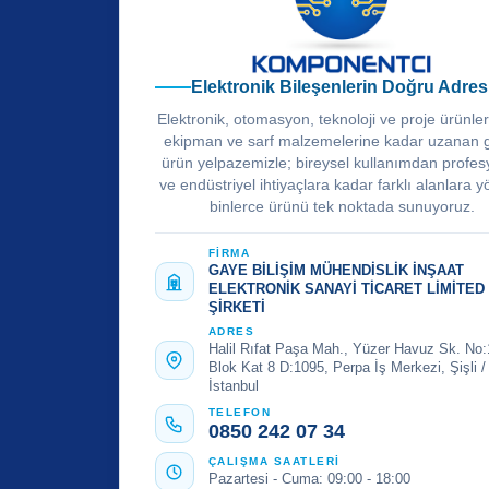
Elektronik Bileşenlerin Doğru Adres
Elektronik, otomasyon, teknoloji ve proje ürünle
ekipman ve sarf malzemelerine kadar uzanan 
ürün yelpazemizle; bireysel kullanımdan profes
ve endüstriyel ihtiyaçlara kadar farklı alanlara y
binlerce ürünü tek noktada sunuyoruz.
FİRMA
GAYE BİLİŞİM MÜHENDİSLİK İNŞAAT
ELEKTRONİK SANAYİ TİCARET LİMİTED
ŞİRKETİ
ADRES
Halil Rıfat Paşa Mah., Yüzer Havuz Sk. No:
Blok Kat 8 D:1095, Perpa İş Merkezi, Şişli /
İstanbul
TELEFON
0850 242 07 34
ÇALIŞMA SAATLERİ
Pazartesi - Cuma: 09:00 - 18:00