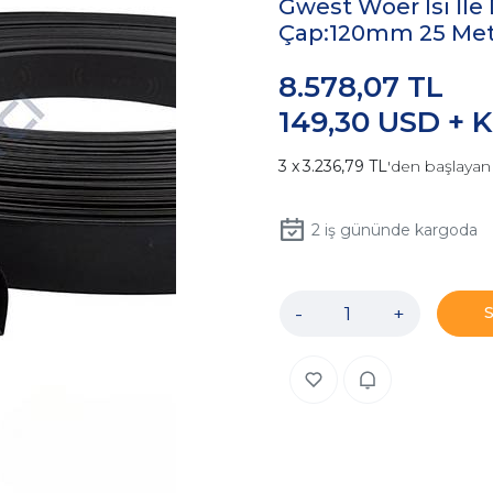
Gwest Woer Isı İle
Çap:120mm 25 Met
8.578,07 TL
149,30 USD + 
3.236,79 TL
'den başlayan 
2
iş gününde kargoda
-
+