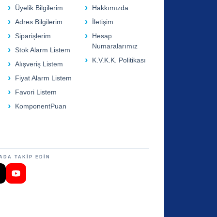
Üyelik Bilgilerim
Hakkımızda
Adres Bilgilerim
İletişim
Siparişlerim
Hesap
Numaralarımız
Stok Alarm Listem
K.V.K.K. Politikası
Alışveriş Listem
Fiyat Alarm Listem
Favori Listem
KomponentPuan
ADA TAKİP EDİN