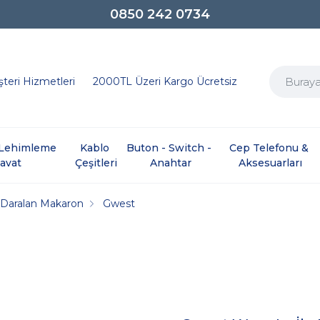
0850 242 0734
teri Hizmetleri
2000TL Üzeri Kargo Ücretsiz
e Lehimleme 
Kablo 
Buton - Switch - 
Cep Telefonu & 
davat
Çeşitleri
Anahtar
Aksesuarları
le Daralan Makaron
Gwest