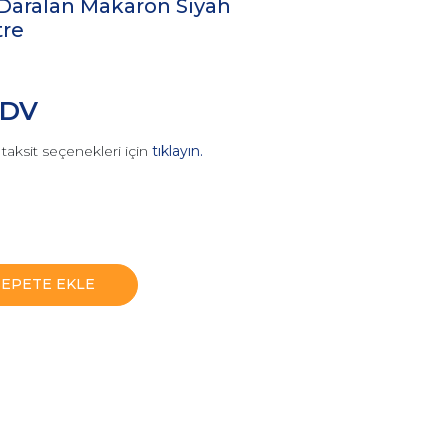
 Daralan Makaron Siyah
re
KDV
taksit seçenekleri için
tıklayın.
SEPETE EKLE