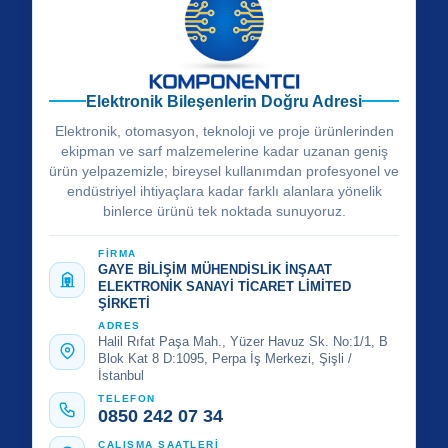
Elektronik Bileşenlerin Doğru Adresi
Elektronik, otomasyon, teknoloji ve proje ürünlerinden
ekipman ve sarf malzemelerine kadar uzanan geniş
ürün yelpazemizle; bireysel kullanımdan profesyonel ve
endüstriyel ihtiyaçlara kadar farklı alanlara yönelik
binlerce ürünü tek noktada sunuyoruz.
FİRMA
GAYE BİLİŞİM MÜHENDİSLİK İNŞAAT
ELEKTRONİK SANAYİ TİCARET LİMİTED
ŞİRKETİ
ADRES
Halil Rıfat Paşa Mah., Yüzer Havuz Sk. No:1/1, B
Blok Kat 8 D:1095, Perpa İş Merkezi, Şişli /
İstanbul
TELEFON
0850 242 07 34
ÇALIŞMA SAATLERİ