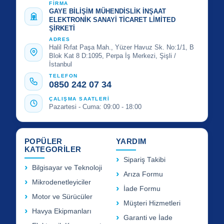
FİRMA
GAYE BİLİŞİM MÜHENDİSLİK İNŞAAT
ELEKTRONİK SANAYİ TİCARET LİMİTED
ŞİRKETİ
ADRES
Halil Rıfat Paşa Mah., Yüzer Havuz Sk. No:1/1, B
Blok Kat 8 D:1095, Perpa İş Merkezi, Şişli /
İstanbul
TELEFON
0850 242 07 34
ÇALIŞMA SAATLERİ
Pazartesi - Cuma: 09:00 - 18:00
POPÜLER
YARDIM
KATEGORİLER
Sipariş Takibi
Bilgisayar ve Teknoloji
Arıza Formu
Mikrodenetleyiciler
İade Formu
Motor ve Sürücüler
Müşteri Hizmetleri
Havya Ekipmanları
Garanti ve İade