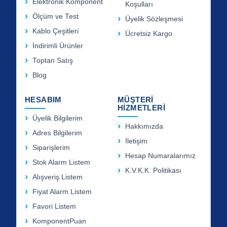
Elektronik Komponent
Koşulları
Ölçüm ve Test
Üyelik Sözleşmesi
Kablo Çeşitleri
Ücretsiz Kargo
İndirimli Ürünler
Toptan Satış
Blog
HESABIM
MÜŞTERİ
HİZMETLERİ
Üyelik Bilgilerim
Hakkımızda
Adres Bilgilerim
İletişim
Siparişlerim
Hesap Numaralarımız
Stok Alarm Listem
K.V.K.K. Politikası
Alışveriş Listem
Fiyat Alarm Listem
Favori Listem
KomponentPuan