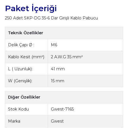
Paket İçeriği
250 Adet SKP-DG 35-6 Dar Girişli Kablo Pabucu
Teknik Özellikler
Delik Çapı Ø :
M6
Kablo Kesit (mm²)
2 A.W.G 35 mm²
L ( Uzunluk):
41 mm
W (Genişlik):
15 mm
Diğer Özellikler
Stok Kodu
Gwest-7165
Marka
Gwest