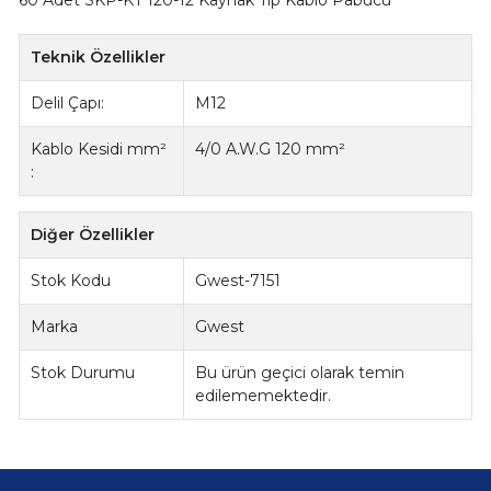
60 Adet SKP-KT 120-12 Kaynak Tip Kablo Pabucu
Teknik Özellikler
Delil Çapı:
M12
Kablo Kesidi mm²
4/0 A.W.G 120 mm²
:
Diğer Özellikler
Stok Kodu
Gwest-7151
Marka
Gwest
Stok Durumu
Bu ürün geçici olarak temin
edilememektedir.