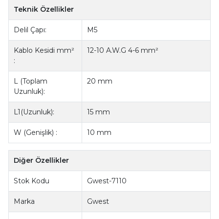
Teknik Özellikler
Delil Çapı:
M5
Kablo Kesidi mm²
12-10 A.W.G 4-6 mm²
:
L (Toplam
20 mm
Uzunluk):
L1(Uzunluk):
15 mm
W (Genişlik) :
10 mm
Diğer Özellikler
Stok Kodu
Gwest-7110
Marka
Gwest