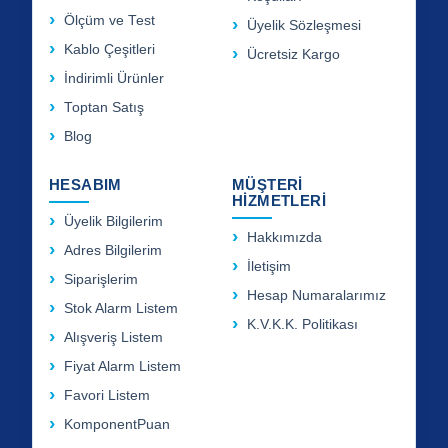
Ölçüm ve Test
Üyelik Sözleşmesi
Kablo Çeşitleri
Ücretsiz Kargo
İndirimli Ürünler
Toptan Satış
Blog
HESABIM
MÜŞTERİ
HİZMETLERİ
Üyelik Bilgilerim
Hakkımızda
Adres Bilgilerim
İletişim
Siparişlerim
Hesap Numaralarımız
Stok Alarm Listem
K.V.K.K. Politikası
Alışveriş Listem
Fiyat Alarm Listem
Favori Listem
KomponentPuan