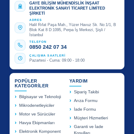
GAYE BİLİŞİM MÜHENDİSLİK İNŞAAT
ELEKTRONİK SANAYİ TİCARET LİMİTED
ŞİRKETİ
ADRES
Halil Rıfat Paşa Mah., Yüzer Havuz Sk. No:1/1, B
Blok Kat 8 D:1095, Perpa İş Merkezi, Şişli /
İstanbul
TELEFON
0850 242 07 34
ÇALIŞMA SAATLERİ
Pazartesi - Cuma: 09:00 - 18:00
POPÜLER
YARDIM
KATEGORİLER
Sipariş Takibi
Bilgisayar ve Teknoloji
Arıza Formu
Mikrodenetleyiciler
İade Formu
Motor ve Sürücüler
Müşteri Hizmetleri
Havya Ekipmanları
Garanti ve İade
Elektronik Komponent
Koşulları