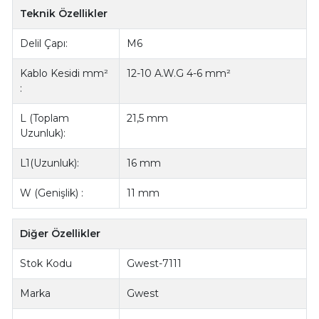
Teknik Özellikler
Delil Çapı:
M6
Kablo Kesidi mm²
12-10 A.W.G 4-6 mm²
:
L (Toplam
21,5 mm
Uzunluk):
L1(Uzunluk):
16 mm
W (Genişlik) :
11 mm
Diğer Özellikler
Stok Kodu
Gwest-7111
Marka
Gwest