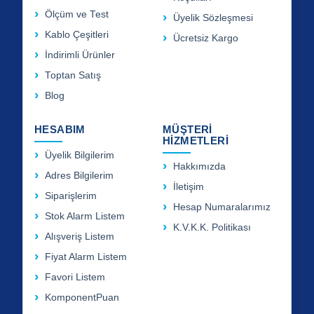
Ölçüm ve Test
Üyelik Sözleşmesi
Kablo Çeşitleri
Ücretsiz Kargo
İndirimli Ürünler
Toptan Satış
Blog
HESABIM
MÜŞTERİ
HİZMETLERİ
Üyelik Bilgilerim
Hakkımızda
Adres Bilgilerim
İletişim
Siparişlerim
Hesap Numaralarımız
Stok Alarm Listem
K.V.K.K. Politikası
Alışveriş Listem
Fiyat Alarm Listem
Favori Listem
KomponentPuan