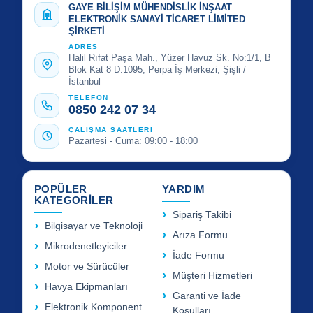
GAYE BİLİŞİM MÜHENDİSLİK İNŞAAT
ELEKTRONİK SANAYİ TİCARET LİMİTED
ŞİRKETİ
ADRES
Halil Rıfat Paşa Mah., Yüzer Havuz Sk. No:1/1, B
Blok Kat 8 D:1095, Perpa İş Merkezi, Şişli /
İstanbul
TELEFON
0850 242 07 34
ÇALIŞMA SAATLERİ
Pazartesi - Cuma: 09:00 - 18:00
POPÜLER
YARDIM
KATEGORİLER
Sipariş Takibi
Bilgisayar ve Teknoloji
Arıza Formu
Mikrodenetleyiciler
İade Formu
Motor ve Sürücüler
Müşteri Hizmetleri
Havya Ekipmanları
Garanti ve İade
Elektronik Komponent
Koşulları