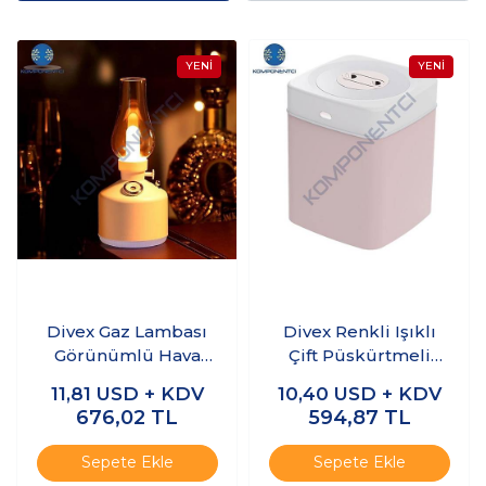
Divex Gaz Lambası
Divex Renkli Işıklı
Görünümlü Hava
Çift Püskürtmeli
Nemlendirici
Hava
11,81
USD + KDV
10,40
USD + KDV
Vintage Lamp
Nemlendirici 3L
676,02
TL
594,87
TL
Humidifier H-47
Humidifier H-18
Sepete Ekle
Sepete Ekle