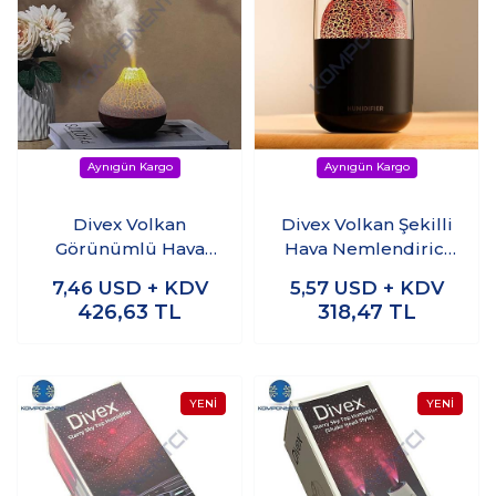
Divex Volkan
Divex Volkan Şekilli
Görünümlü Hava
Hava Nemlendirici
Nemlendirici
Volcano Humidifier
7,46
USD + KDV
5,57
USD + KDV
Volcano Humidifier
H-11
426,63
TL
318,47
TL
H-54