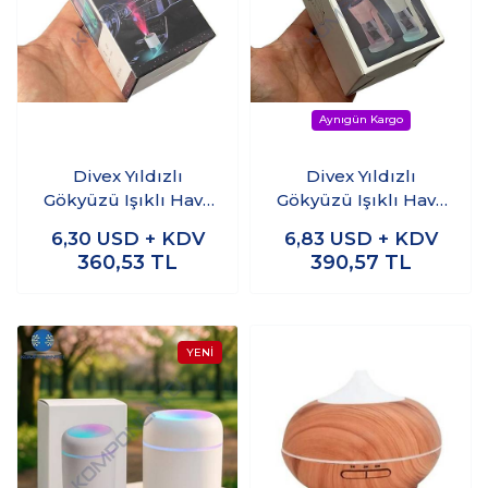
Divex Yıldızlı
Divex Yıldızlı
Gökyüzü Işıklı Hava
Gökyüzü Işıklı Hava
Nemlendirici Starry
Nemlendirici Starry
6,30
USD + KDV
6,83
USD + KDV
Sky Top Humidifier
Sky Top Humidifier
360,53
TL
390,57
TL
Beyaz H-15
Beyaz H-16