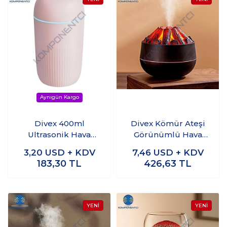
Divex 400ml
Divex Kömür Ateşi
Ultrasonik Hava
Görünümlü Hava
Nemlendirici
Nemlendirici Charco
3,20
USD + KDV
7,46
USD + KDV
Pembe H-59
al Fire
183,30
TL
426,63
TL
Humidifier Siyah H-
55