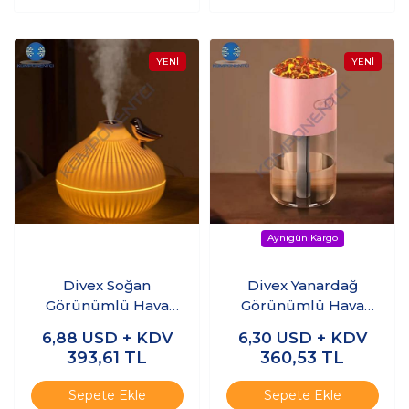
Divex Soğan
Divex Yanardağ
Görünümlü Hava
Görünümlü Hava
Nemlendirici Onion
Nemlendirici
6,88
USD + KDV
6,30
USD + KDV
Design Humidifier
Volcano Humidifier
393,61
TL
360,53
TL
H-48
Pembe H-42
Sepete Ekle
Sepete Ekle