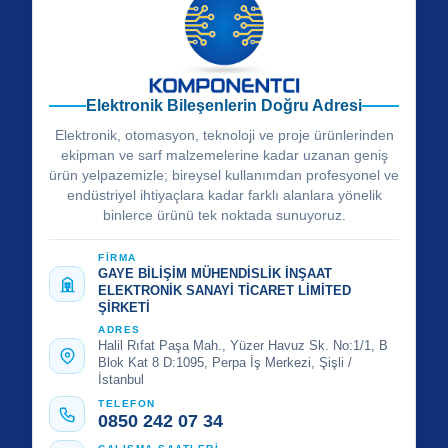
Elektronik Bileşenlerin Doğru Adresi
Elektronik, otomasyon, teknoloji ve proje ürünlerinden
ekipman ve sarf malzemelerine kadar uzanan geniş
ürün yelpazemizle; bireysel kullanımdan profesyonel ve
endüstriyel ihtiyaçlara kadar farklı alanlara yönelik
binlerce ürünü tek noktada sunuyoruz.
FİRMA
GAYE BİLİŞİM MÜHENDİSLİK İNŞAAT
ELEKTRONİK SANAYİ TİCARET LİMİTED
ŞİRKETİ
ADRES
Halil Rıfat Paşa Mah., Yüzer Havuz Sk. No:1/1, B
Blok Kat 8 D:1095, Perpa İş Merkezi, Şişli /
İstanbul
TELEFON
0850 242 07 34