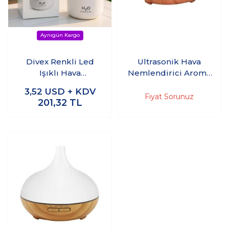
Divex Renkli Led
Ultrasonik Hava
Işıklı Hava
Nemlendirici Aroma
Nemlendirici USB
Difüzör 150ml
3,52
USD + KDV
Colorful Humidifier
Fiyat Sorunuz
201,32
TL
Beyaz H-17