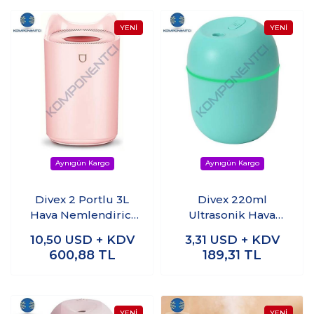
Divex 2 Portlu 3L
Divex 220ml
Hava Nemlendirici
Ultrasonik Hava
Humidifier H-23
Nemlendirici
10,50
USD + KDV
3,31
USD + KDV
Humidifier Mavi H-
600,88
TL
189,31
TL
57