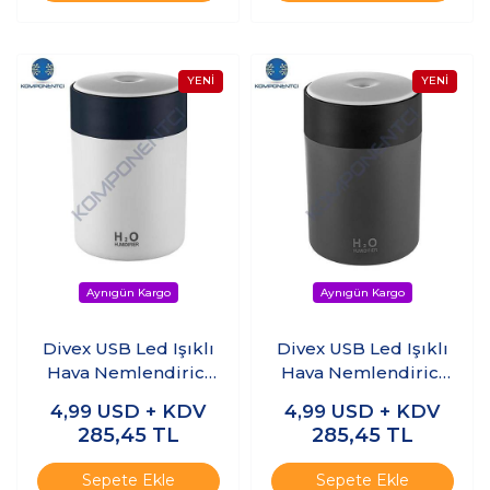
Divex USB Led Işıklı
Divex USB Led Işıklı
Hava Nemlendirici
Hava Nemlendirici
Colorful Humidifier
Colorful Humidifier
4,99
USD + KDV
4,99
USD + KDV
Beyaz H-41
Gri H-41
285,45
TL
285,45
TL
Sepete Ekle
Sepete Ekle