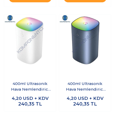
400ml Ultrasonik
400ml Ultrasonik
Hava Nemlendirici
Hava Nemlendirici
Buhar Yapıcı Difüzör
Buhar Yapıcı Difüzör
4,20
USD + KDV
4,20
USD + KDV
Humidifier Beyaz
Humidifier Gri
240,35
TL
240,35
TL