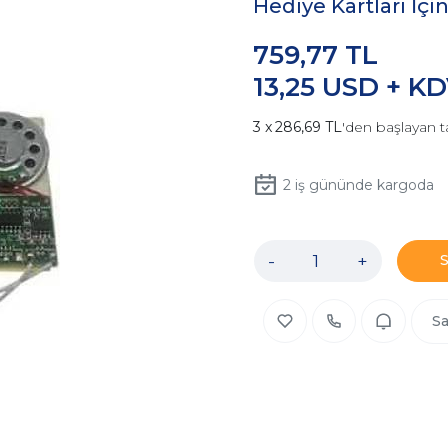
Hediye Kartları İç
759,77 TL
13,25 USD + K
286,69 TL
'den başlayan t
2
iş gününde kargoda
-
+
Sa