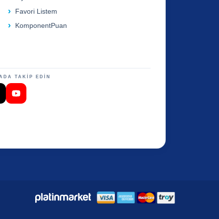
Favori Listem
KomponentPuan
ADA TAKİP EDİN