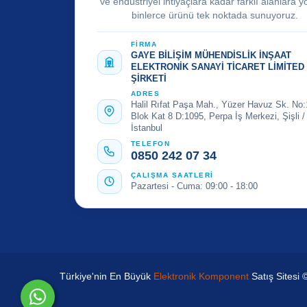
ve endüstriyel ihtiyaçlara kadar farklı alanlara y
binlerce ürünü tek noktada sunuyoruz.
FİRMA
GAYE BİLİŞİM MÜHENDİSLİK İNŞAAT
ELEKTRONİK SANAYİ TİCARET LİMİTED
ŞİRKETİ
ADRES
Halil Rıfat Paşa Mah., Yüzer Havuz Sk. No:
Blok Kat 8 D:1095, Perpa İş Merkezi, Şişli /
İstanbul
TELEFON
0850 242 07 34
ÇALIŞMA SAATLERİ
Pazartesi - Cuma: 09:00 - 18:00
Türkiye'nin En Büyük
Elektronik Komponent
Satış Sitesi 