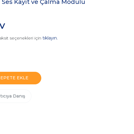
in Ses Kayıt ve Çalma Modülü
DV
aksit seçenekleri için
tıklayın.
SEPETE EKLE
tıcıya Danış