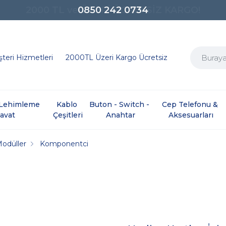
0850 242 0734
teri Hizmetleri
2000TL Üzeri Kargo Ücretsiz
e Lehimleme 
Kablo 
Buton - Switch - 
Cep Telefonu & 
davat
Çeşitleri
Anahtar
Aksesuarları
Modüller
Komponentci