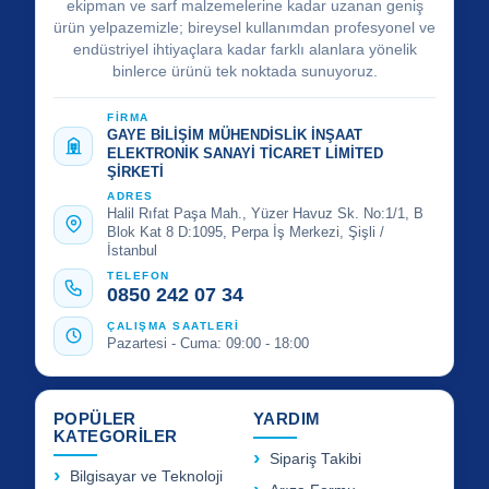
ekipman ve sarf malzemelerine kadar uzanan geniş
ürün yelpazemizle; bireysel kullanımdan profesyonel ve
endüstriyel ihtiyaçlara kadar farklı alanlara yönelik
binlerce ürünü tek noktada sunuyoruz.
FİRMA
GAYE BİLİŞİM MÜHENDİSLİK İNŞAAT
ELEKTRONİK SANAYİ TİCARET LİMİTED
ŞİRKETİ
ADRES
Halil Rıfat Paşa Mah., Yüzer Havuz Sk. No:1/1, B
Blok Kat 8 D:1095, Perpa İş Merkezi, Şişli /
İstanbul
TELEFON
0850 242 07 34
ÇALIŞMA SAATLERİ
Pazartesi - Cuma: 09:00 - 18:00
POPÜLER
YARDIM
KATEGORİLER
Sipariş Takibi
Bilgisayar ve Teknoloji