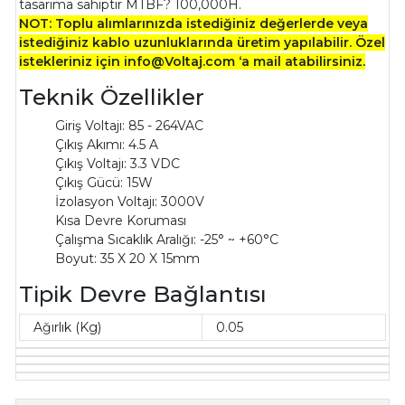
tasarıma sahiptir MTBF? 100,000H.
NOT: Toplu alımlarınızda istediğiniz değerlerde veya
istediğiniz kablo uzunluklarında üretim yapılabilir. Özel
istekleriniz için info@Voltaj.com ‘a mail atabilirsiniz.
Teknik Özellikler
Giriş Voltajı: 85 - 264VAC
Çıkış Akımı: 4.5 A
Çıkış Voltajı: 3.3 VDC
Çıkış Gücü: 15W
İzolasyon Voltajı: 3000V
Kısa Devre Koruması
Çalışma Sıcaklık Aralığı: -25° ~ +60°C
Boyut:
35 X 20 X 15mm
Tipik Devre Bağlantısı
Ağırlık (Kg)
0.05