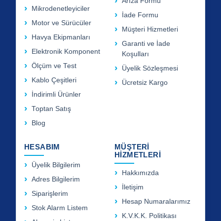
Arıza Formu
Mikrodenetleyiciler
İade Formu
Motor ve Sürücüler
Müşteri Hizmetleri
Havya Ekipmanları
Garanti ve İade
Elektronik Komponent
Koşulları
Ölçüm ve Test
Üyelik Sözleşmesi
Kablo Çeşitleri
Ücretsiz Kargo
İndirimli Ürünler
Toptan Satış
Blog
HESABIM
MÜŞTERİ
HİZMETLERİ
Üyelik Bilgilerim
Hakkımızda
Adres Bilgilerim
İletişim
Siparişlerim
Hesap Numaralarımız
Stok Alarm Listem
K.V.K.K. Politikası