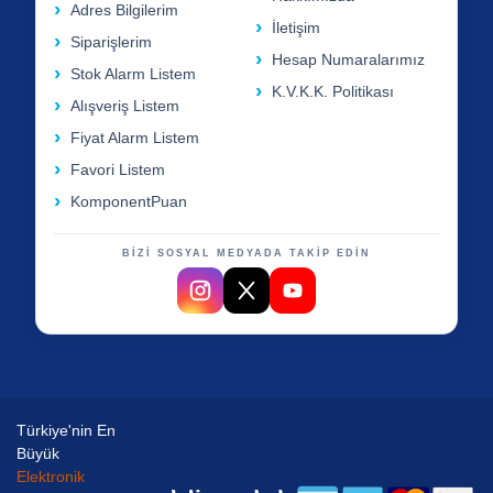
Adres Bilgilerim
İletişim
Siparişlerim
Hesap Numaralarımız
Stok Alarm Listem
K.V.K.K. Politikası
Alışveriş Listem
Fiyat Alarm Listem
Favori Listem
KomponentPuan
BİZİ SOSYAL MEDYADA TAKİP EDİN
Türkiye'nin En
Büyük
Elektronik