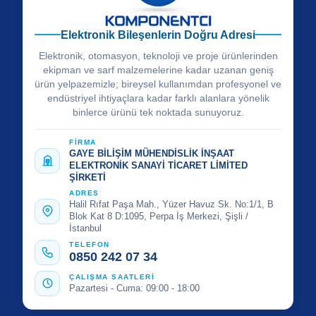
Elektronik Bileşenlerin Doğru Adresi
Elektronik, otomasyon, teknoloji ve proje ürünlerinden
ekipman ve sarf malzemelerine kadar uzanan geniş
ürün yelpazemizle; bireysel kullanımdan profesyonel ve
endüstriyel ihtiyaçlara kadar farklı alanlara yönelik
binlerce ürünü tek noktada sunuyoruz.
FİRMA
GAYE BİLİŞİM MÜHENDİSLİK İNŞAAT
ELEKTRONİK SANAYİ TİCARET LİMİTED
ŞİRKETİ
ADRES
Halil Rıfat Paşa Mah., Yüzer Havuz Sk. No:1/1, B
Blok Kat 8 D:1095, Perpa İş Merkezi, Şişli /
İstanbul
TELEFON
0850 242 07 34
ÇALIŞMA SAATLERİ
Pazartesi - Cuma: 09:00 - 18:00