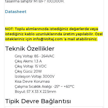
tasarıma sahiptir MTBF? 100,000H.
Datasheet
NOT: Toplu alımlarınızda istediğiniz değerlerde veya
istediğiniz kablo uzunluklarında üretim yapılabilir. Özel
istekleriniz için info@Voltaj.com ‘a mail atabilirsiniz.
Teknik Özellikler
Giriş Voltajı: 85 - 264VAC
Çıkış Akımı: 1.3 A
Çıkış Voltajı: 15 VDC
Çıkış Gücü: 20W
İzolasyon Voltajı: 3000V
Kısa Devre Koruması
Çalışma Sıcaklık Aralığı: -25° ~ +60°C
Boyut:
57 X 33 X 22.5mm
Tipik Devre Bağlantısı