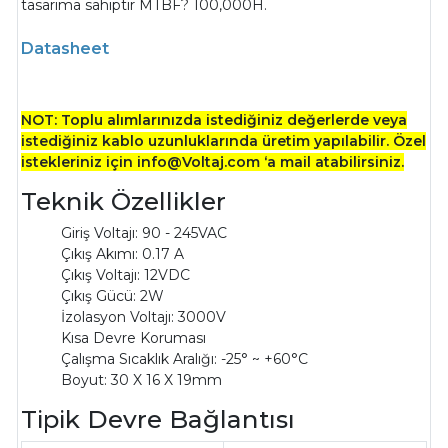
tasarıma sahiptir MTBF? 100,000H.
Datasheet
NOT: Toplu alımlarınızda istediğiniz değerlerde veya
istediğiniz kablo uzunluklarında üretim yapılabilir. Özel
istekleriniz için info@Voltaj.com ‘a mail atabilirsiniz.
Teknik Özellikler
Giriş Voltajı: 90 - 245VAC
Çıkış Akımı: 0.17 A
Çıkış Voltajı: 12VDC
Çıkış Gücü: 2W
İzolasyon Voltajı: 3000V
Kısa Devre Koruması
Çalışma Sıcaklık Aralığı: -25° ~ +60°C
Boyut:
30 X 16 X 19mm
Tipik Devre Bağlantısı