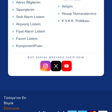
Adres Bilgilerim
İletişim
Siparişlerim
Hesap Numaralarımız
Stok Alarm Listem
K.V.K.K. Politikası
Alışveriş Listem
Fiyat Alarm Listem
Favori Listem
KomponentPuan
BİZİ SOSYAL MEDYADA TAKİP EDİN
Türkiye'nin En
Büyük
Elektronik