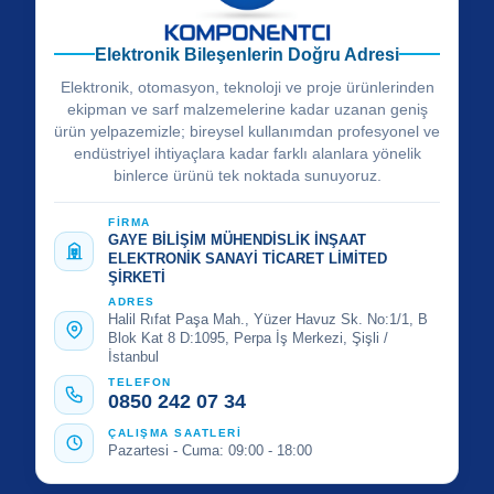
Elektronik Bileşenlerin Doğru Adresi
Elektronik, otomasyon, teknoloji ve proje ürünlerinden
ekipman ve sarf malzemelerine kadar uzanan geniş
ürün yelpazemizle; bireysel kullanımdan profesyonel ve
endüstriyel ihtiyaçlara kadar farklı alanlara yönelik
binlerce ürünü tek noktada sunuyoruz.
FİRMA
GAYE BİLİŞİM MÜHENDİSLİK İNŞAAT
ELEKTRONİK SANAYİ TİCARET LİMİTED
ŞİRKETİ
ADRES
Halil Rıfat Paşa Mah., Yüzer Havuz Sk. No:1/1, B
Blok Kat 8 D:1095, Perpa İş Merkezi, Şişli /
İstanbul
TELEFON
0850 242 07 34
ÇALIŞMA SAATLERİ
Pazartesi - Cuma: 09:00 - 18:00