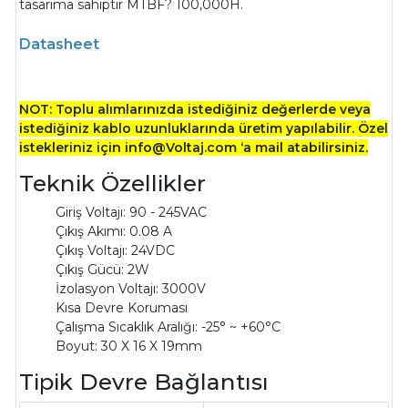
tasarıma sahiptir MTBF? 100,000H.
Datasheet
NOT: Toplu alımlarınızda istediğiniz değerlerde veya
istediğiniz kablo uzunluklarında üretim yapılabilir. Özel
istekleriniz için info@Voltaj.com ‘a mail atabilirsiniz.
Teknik Özellikler
Giriş Voltajı: 90 - 245VAC
Çıkış Akımı: 0.08 A
Çıkış Voltajı: 24VDC
Çıkış Gücü: 2W
İzolasyon Voltajı: 3000V
Kısa Devre Koruması
Çalışma Sıcaklık Aralığı: -25° ~ +60°C
Boyut:
30 X 16 X 19mm
Tipik Devre Bağlantısı