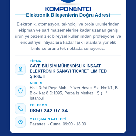
Elektronik Bileşenlerin Doğru Adresi
Elektronik, otomasyon, teknoloji ve proje ürünlerinden
ekipman ve sarf malzemelerine kadar uzanan geniş
ürün yelpazemizle; bireysel kullanımdan profesyonel ve
endüstriyel ihtiyaçlara kadar farklı alanlara yönelik
binlerce ürünü tek noktada sunuyoruz.
FİRMA
GAYE BİLİŞİM MÜHENDİSLİK İNŞAAT
ELEKTRONİK SANAYİ TİCARET LİMİTED
ŞİRKETİ
ADRES
Halil Rıfat Paşa Mah., Yüzer Havuz Sk. No:1/1, B
Blok Kat 8 D:1095, Perpa İş Merkezi, Şişli /
İstanbul
TELEFON
0850 242 07 34
ÇALIŞMA SAATLERİ
Pazartesi - Cuma: 09:00 - 18:00