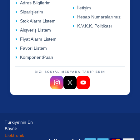
Adres Bilgilerim
İletişim
Siparişlerim
Hesap Numaralarımız
Stok Alarm Listem
K.V.K.K. Politikası
Alışveriş Listem
Fiyat Alarm Listem
Favori Listem
KomponentPuan
BİZİ SOSYAL MEDYADA TAKİP EDİN
Türkiye'nin En
Büyük
Elektronik