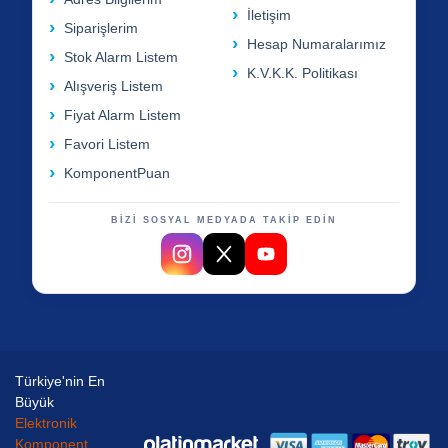
İletişim
Siparişlerim
Hesap Numaralarımız
Stok Alarm Listem
K.V.K.K. Politikası
Alışveriş Listem
Fiyat Alarm Listem
Favori Listem
KomponentPuan
BİZİ SOSYAL MEDYADA TAKİP EDİN
Türkiye'nin En
Büyük
Elektronik
Komponent