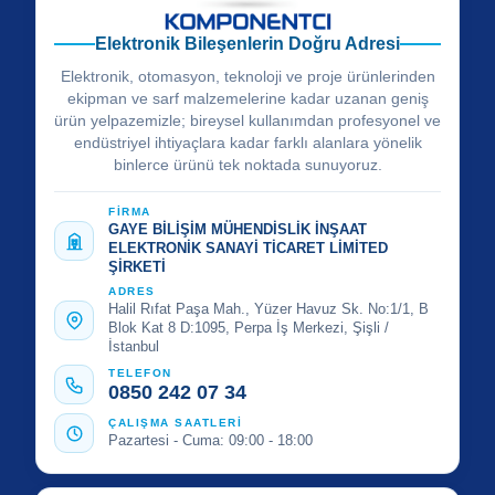
Elektronik Bileşenlerin Doğru Adresi
Elektronik, otomasyon, teknoloji ve proje ürünlerinden
ekipman ve sarf malzemelerine kadar uzanan geniş
ürün yelpazemizle; bireysel kullanımdan profesyonel ve
endüstriyel ihtiyaçlara kadar farklı alanlara yönelik
binlerce ürünü tek noktada sunuyoruz.
FİRMA
GAYE BİLİŞİM MÜHENDİSLİK İNŞAAT
ELEKTRONİK SANAYİ TİCARET LİMİTED
ŞİRKETİ
ADRES
Halil Rıfat Paşa Mah., Yüzer Havuz Sk. No:1/1, B
Blok Kat 8 D:1095, Perpa İş Merkezi, Şişli /
İstanbul
TELEFON
0850 242 07 34
ÇALIŞMA SAATLERİ
Pazartesi - Cuma: 09:00 - 18:00