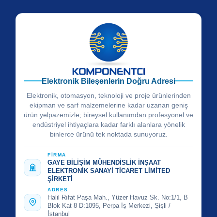
Elektronik Bileşenlerin Doğru Adresi
Elektronik, otomasyon, teknoloji ve proje ürünlerinden
ekipman ve sarf malzemelerine kadar uzanan geniş
ürün yelpazemizle; bireysel kullanımdan profesyonel ve
endüstriyel ihtiyaçlara kadar farklı alanlara yönelik
binlerce ürünü tek noktada sunuyoruz.
FİRMA
GAYE BİLİŞİM MÜHENDİSLİK İNŞAAT
ELEKTRONİK SANAYİ TİCARET LİMİTED
ŞİRKETİ
ADRES
Halil Rıfat Paşa Mah., Yüzer Havuz Sk. No:1/1, B
Blok Kat 8 D:1095, Perpa İş Merkezi, Şişli /
İstanbul