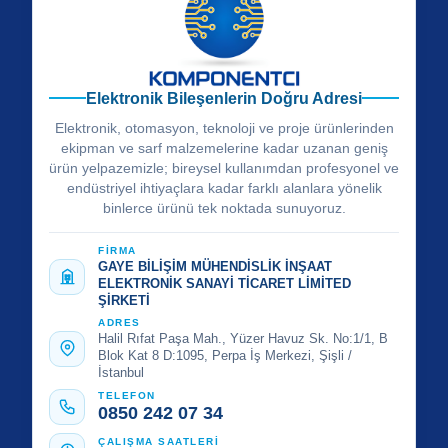
Elektronik Bileşenlerin Doğru Adresi
Elektronik, otomasyon, teknoloji ve proje ürünlerinden
ekipman ve sarf malzemelerine kadar uzanan geniş
ürün yelpazemizle; bireysel kullanımdan profesyonel ve
endüstriyel ihtiyaçlara kadar farklı alanlara yönelik
binlerce ürünü tek noktada sunuyoruz.
FİRMA
GAYE BİLİŞİM MÜHENDİSLİK İNŞAAT
ELEKTRONİK SANAYİ TİCARET LİMİTED
ŞİRKETİ
ADRES
Halil Rıfat Paşa Mah., Yüzer Havuz Sk. No:1/1, B
Blok Kat 8 D:1095, Perpa İş Merkezi, Şişli /
İstanbul
TELEFON
0850 242 07 34
ÇALIŞMA SAATLERİ