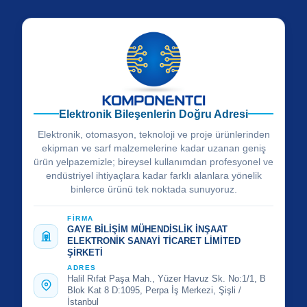
Elektronik Bileşenlerin Doğru Adresi
Elektronik, otomasyon, teknoloji ve proje ürünlerinden
ekipman ve sarf malzemelerine kadar uzanan geniş
ürün yelpazemizle; bireysel kullanımdan profesyonel ve
endüstriyel ihtiyaçlara kadar farklı alanlara yönelik
binlerce ürünü tek noktada sunuyoruz.
FİRMA
GAYE BİLİŞİM MÜHENDİSLİK İNŞAAT
ELEKTRONİK SANAYİ TİCARET LİMİTED
ŞİRKETİ
ADRES
Halil Rıfat Paşa Mah., Yüzer Havuz Sk. No:1/1, B
Blok Kat 8 D:1095, Perpa İş Merkezi, Şişli /
İstanbul