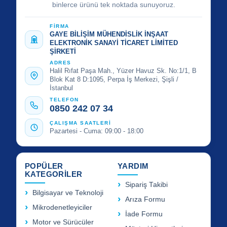
binlerce ürünü tek noktada sunuyoruz.
FİRMA
GAYE BİLİŞİM MÜHENDİSLİK İNŞAAT
ELEKTRONİK SANAYİ TİCARET LİMİTED
ŞİRKETİ
ADRES
Halil Rıfat Paşa Mah., Yüzer Havuz Sk. No:1/1, B
Blok Kat 8 D:1095, Perpa İş Merkezi, Şişli /
İstanbul
TELEFON
0850 242 07 34
ÇALIŞMA SAATLERİ
Pazartesi - Cuma: 09:00 - 18:00
POPÜLER
YARDIM
KATEGORİLER
Sipariş Takibi
Bilgisayar ve Teknoloji
Arıza Formu
Mikrodenetleyiciler
İade Formu
Motor ve Sürücüler