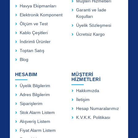
Müşteri Hizmetleri
Havya Ekipmanları
Garanti ve İade
Elektronik Komponent
Koşulları
Ölçüm ve Test
Üyelik Sözleşmesi
Kablo Çeşitleri
Ücretsiz Kargo
İndirimli Ürünler
Toptan Satış
Blog
HESABIM
MÜŞTERİ
HİZMETLERİ
Üyelik Bilgilerim
Hakkımızda
Adres Bilgilerim
İletişim
Siparişlerim
Hesap Numaralarımız
Stok Alarm Listem
K.V.K.K. Politikası
Alışveriş Listem
Fiyat Alarm Listem