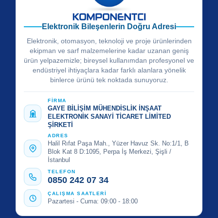
Elektronik Bileşenlerin Doğru Adresi
Elektronik, otomasyon, teknoloji ve proje ürünlerinden
ekipman ve sarf malzemelerine kadar uzanan geniş
ürün yelpazemizle; bireysel kullanımdan profesyonel ve
endüstriyel ihtiyaçlara kadar farklı alanlara yönelik
binlerce ürünü tek noktada sunuyoruz.
FİRMA
GAYE BİLİŞİM MÜHENDİSLİK İNŞAAT
ELEKTRONİK SANAYİ TİCARET LİMİTED
ŞİRKETİ
ADRES
Halil Rıfat Paşa Mah., Yüzer Havuz Sk. No:1/1, B
Blok Kat 8 D:1095, Perpa İş Merkezi, Şişli /
İstanbul
TELEFON
0850 242 07 34
ÇALIŞMA SAATLERİ
Pazartesi - Cuma: 09:00 - 18:00