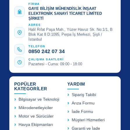
FİRMA
GAYE BİLİŞİM MÜHENDİSLİK İNŞAAT
ELEKTRONİK SANAYİ TİCARET LİMİTED
ŞİRKETİ
ADRES
Halil Rıfat Paşa Mah., Yüzer Havuz Sk. No:1/1, B
Blok Kat 8 D:1095, Perpa İş Merkezi, Şişli /
İstanbul
TELEFON
0850 242 07 34
ÇALIŞMA SAATLERİ
Pazartesi - Cuma: 09:00 - 18:00
POPÜLER
YARDIM
KATEGORİLER
Sipariş Takibi
Bilgisayar ve Teknoloji
Arıza Formu
Mikrodenetleyiciler
İade Formu
Motor ve Sürücüler
Müşteri Hizmetleri
Havya Ekipmanları
Garanti ve İade