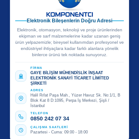
Elektronik Bileşenlerin Doğru Adresi
Elektronik, otomasyon, teknoloji ve proje ürünlerinden
ekipman ve sarf malzemelerine kadar uzanan geniş
ürün yelpazemizle; bireysel kullanımdan profesyonel ve
endüstriyel ihtiyaçlara kadar farklı alanlara yönelik
binlerce ürünü tek noktada sunuyoruz.
FİRMA
GAYE BİLİŞİM MÜHENDİSLİK İNŞAAT
ELEKTRONİK SANAYİ TİCARET LİMİTED
ŞİRKETİ
ADRES
Halil Rıfat Paşa Mah., Yüzer Havuz Sk. No:1/1, B
Blok Kat 8 D:1095, Perpa İş Merkezi, Şişli /
İstanbul
TELEFON
0850 242 07 34
ÇALIŞMA SAATLERİ
Pazartesi - Cuma: 09:00 - 18:00