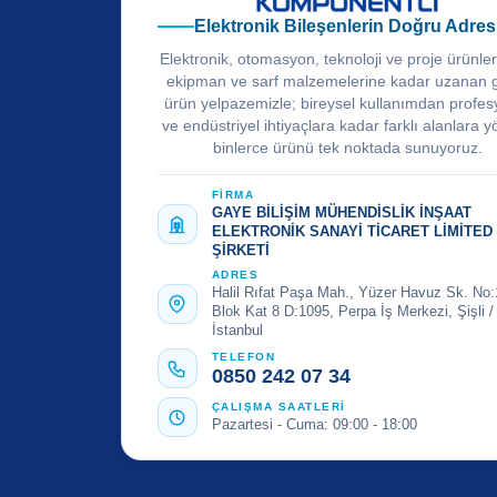
Elektronik Bileşenlerin Doğru Adres
Elektronik, otomasyon, teknoloji ve proje ürünle
ekipman ve sarf malzemelerine kadar uzanan 
ürün yelpazemizle; bireysel kullanımdan profes
ve endüstriyel ihtiyaçlara kadar farklı alanlara y
binlerce ürünü tek noktada sunuyoruz.
FİRMA
GAYE BİLİŞİM MÜHENDİSLİK İNŞAAT
ELEKTRONİK SANAYİ TİCARET LİMİTED
ŞİRKETİ
ADRES
Halil Rıfat Paşa Mah., Yüzer Havuz Sk. No:
Blok Kat 8 D:1095, Perpa İş Merkezi, Şişli /
İstanbul
TELEFON
0850 242 07 34
ÇALIŞMA SAATLERİ
Pazartesi - Cuma: 09:00 - 18:00