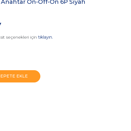
ız Anahtar On-Off-On 6P Siyah
V
sit seçenekleri için
tıklayın.
SEPETE EKLE