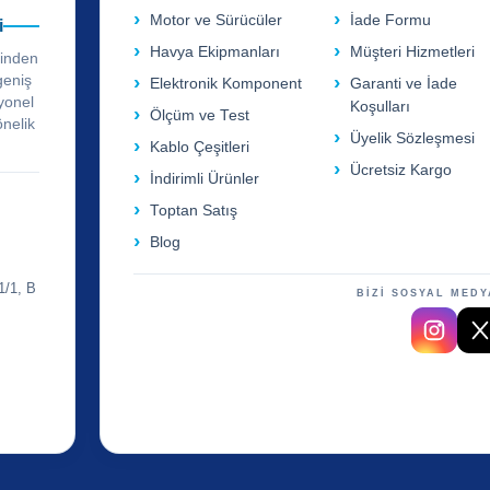
Motor ve Sürücüler
İade Formu
i
Havya Ekipmanları
Müşteri Hizmetleri
rinden
geniş
Elektronik Komponent
Garanti ve İade
yonel
Koşulları
Ölçüm ve Test
önelik
Üyelik Sözleşmesi
Kablo Çeşitleri
Ücretsiz Kargo
İndirimli Ürünler
Toptan Satış
Blog
1/1, B
BİZİ SOSYAL MEDY