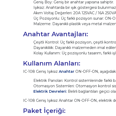
Geniş Boy: Geniş bir anahtar yapısına sahiptir.
Işıksız: Anahtarda bir ışık göstergesi bulunmaz
Akım Voltaj Değerleri: 20A 125VAC / 16A 250V
Üç Pozisyonlu: Üç farklı pozisyon sunar: ON-
Malzeme: Dayanıklı plastik veya metal malzeme
Anahtar Avantajları:
Çeşitli Kontrol: Üç farklı pozisyon, çeşitli kontrol 
Dayanıklılık: Dayanıklı malzemeden imal edile
Kolay Kullanım: Üç pozisyonlu tasarım, farklı işl
Kullanım Alanları:
IC-108 Geniş Işıksız
Anahtar
ON-OFF-ON, aşağıdaki u
Elektrik Panoları: Kontrol sistemlerinde farklı b
Otomasyon Sistemleri: Otomasyon kontrol siste
Elektrik Devreleri:
Belirli bağlantıları geçici o
IC-108 Geniş Işıksız Anahtar ON-OFF-ON, elektrik devr
Paket İçeriği: