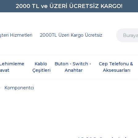
2000 TL ve ÜZERİ ÜCRETSİZ KARGO!
0850 242 0734
teri Hizmetleri
2000TL Üzeri Kargo Ücretsiz
e Lehimleme 
Kablo 
Buton - Switch - 
Cep Telefonu & 
davat
Çeşitleri
Anahtar
Aksesuarları
Komponentci