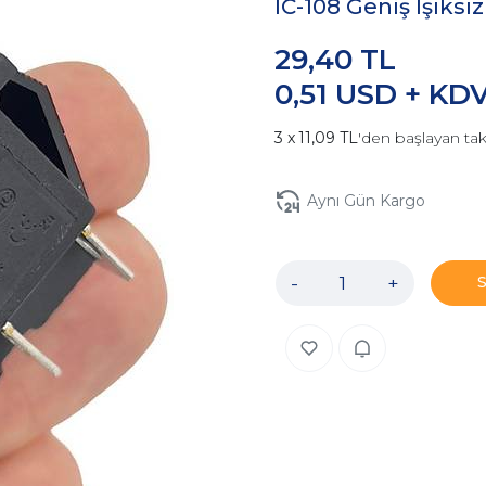
IC-108 Geniş Işıks
29,40 TL
0,51 USD + KD
11,09 TL
'den başlayan tak
Aynı Gün Kargo
-
+