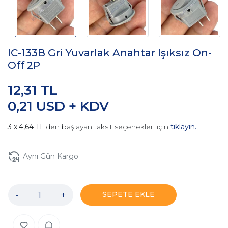
IC-133B Gri Yuvarlak Anahtar Işıksız On-
Off 2P
12,31 TL
0,21 USD + KDV
4,64 TL
'den başlayan taksit seçenekleri için
tıklayın.
Aynı Gün Kargo
-
+
SEPETE EKLE