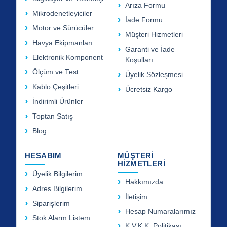
Arıza Formu
Mikrodenetleyiciler
İade Formu
Motor ve Sürücüler
Müşteri Hizmetleri
Havya Ekipmanları
Garanti ve İade
Elektronik Komponent
Koşulları
Ölçüm ve Test
Üyelik Sözleşmesi
Kablo Çeşitleri
Ücretsiz Kargo
İndirimli Ürünler
Toptan Satış
Blog
HESABIM
MÜŞTERİ
HİZMETLERİ
Üyelik Bilgilerim
Hakkımızda
Adres Bilgilerim
İletişim
Siparişlerim
Hesap Numaralarımız
Stok Alarm Listem
K.V.K.K. Politikası