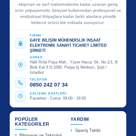
ekipman ve sarf malzemelerine kadar uzanan geniş
ürün yelpazemizle; bireysel kullanımdan profesyonel ve
endüstriyel ihtiyaçlara kadar farklı alanlara yönelik
binlerce ürünü tek noktada sunuyoruz.
FİRMA
GAYE BİLİŞİM MÜHENDİSLİK İNŞAAT
ELEKTRONİK SANAYİ TİCARET LİMİTED
ŞİRKETİ
ADRES
Halil Rıfat Paşa Mah., Yüzer Havuz Sk. No:1/1, B
Blok Kat 8 D:1095, Perpa İş Merkezi, Şişli /
İstanbul
TELEFON
0850 242 07 34
ÇALIŞMA SAATLERİ
Pazartesi - Cuma: 09:00 - 18:00
POPÜLER
YARDIM
KATEGORİLER
Sipariş Takibi
Bilgisayar ve Teknoloji