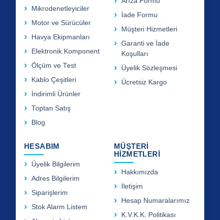
Arıza Formu
Mikrodenetleyiciler
İade Formu
Motor ve Sürücüler
Müşteri Hizmetleri
Havya Ekipmanları
Garanti ve İade
Elektronik Komponent
Koşulları
Ölçüm ve Test
Üyelik Sözleşmesi
Kablo Çeşitleri
Ücretsiz Kargo
İndirimli Ürünler
Toptan Satış
Blog
HESABIM
MÜŞTERİ
HİZMETLERİ
Üyelik Bilgilerim
Hakkımızda
Adres Bilgilerim
İletişim
Siparişlerim
Hesap Numaralarımız
Stok Alarm Listem
K.V.K.K. Politikası