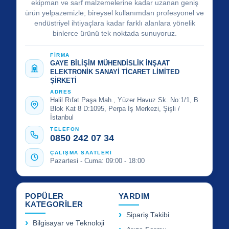
ekipman ve sarf malzemelerine kadar uzanan geniş
ürün yelpazemizle; bireysel kullanımdan profesyonel ve
endüstriyel ihtiyaçlara kadar farklı alanlara yönelik
binlerce ürünü tek noktada sunuyoruz.
FİRMA
GAYE BİLİŞİM MÜHENDİSLİK İNŞAAT
ELEKTRONİK SANAYİ TİCARET LİMİTED
ŞİRKETİ
ADRES
Halil Rıfat Paşa Mah., Yüzer Havuz Sk. No:1/1, B
Blok Kat 8 D:1095, Perpa İş Merkezi, Şişli /
İstanbul
TELEFON
0850 242 07 34
ÇALIŞMA SAATLERİ
Pazartesi - Cuma: 09:00 - 18:00
POPÜLER
YARDIM
KATEGORİLER
Sipariş Takibi
Bilgisayar ve Teknoloji