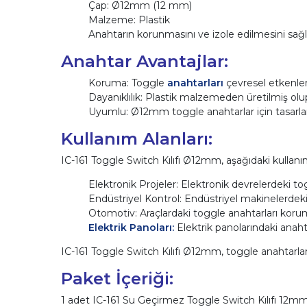
Çap: Ø12mm (12 mm)
Malzeme: Plastik
Anahtarın korunmasını ve izole edilmesini sağl
Anahtar Avantajlar:
Koruma: Toggle
anahtarları
çevresel etkenler
Dayanıklılık: Plastik malzemeden üretilmiş olup
Uyumlu: Ø12mm toggle anahtarlar için tasarla
Kullanım Alanları:
IC-161 Toggle Switch Kılıfı Ø12mm, aşağıdaki kullanım 
Elektronik Projeler: Elektronik devrelerdeki tog
Endüstriyel Kontrol: Endüstriyel makinelerdeki 
Otomotiv: Araçlardaki toggle anahtarları korumak
Elektrik Panoları:
Elektrik panolarındaki anahta
IC-161 Toggle Switch Kılıfı Ø12mm, toggle anahtarlar
Paket İçeriği:
1 adet IC-161 Su Geçirmez Toggle Switch Kılıfı 12mm