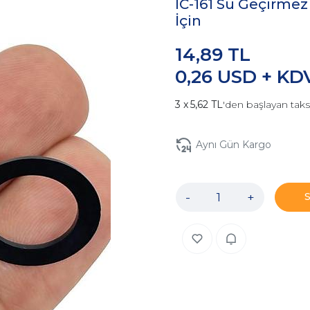
IC-161 Su Geçirmez
İçin
14,89 TL
0,26 USD + KD
5,62 TL
'den başlayan taks
Aynı Gün Kargo
-
+