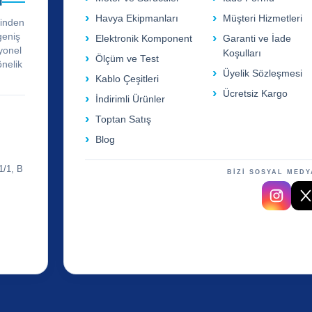
i
Havya Ekipmanları
Müşteri Hizmetleri
rinden
geniş
Elektronik Komponent
Garanti ve İade
yonel
Koşulları
Ölçüm ve Test
önelik
Üyelik Sözleşmesi
Kablo Çeşitleri
Ücretsiz Kargo
İndirimli Ürünler
Toptan Satış
Blog
1/1, B
BİZİ SOSYAL MEDY