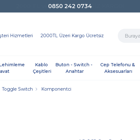
0850 242 0734
teri Hizmetleri
2000TL Üzeri Kargo Ücretsiz
e Lehimleme 
Kablo 
Buton - Switch - 
Cep Telefonu & 
davat
Çeşitleri
Anahtar
Aksesuarları
Toggle Switch
Komponentci