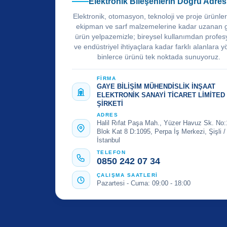
Elektronik Bileşenlerin Doğru Adres
Elektronik, otomasyon, teknoloji ve proje ürünle
ekipman ve sarf malzemelerine kadar uzanan 
ürün yelpazemizle; bireysel kullanımdan profes
ve endüstriyel ihtiyaçlara kadar farklı alanlara y
binlerce ürünü tek noktada sunuyoruz.
FİRMA
GAYE BİLİŞİM MÜHENDİSLİK İNŞAAT
ELEKTRONİK SANAYİ TİCARET LİMİTED
ŞİRKETİ
ADRES
Halil Rıfat Paşa Mah., Yüzer Havuz Sk. No:
Blok Kat 8 D:1095, Perpa İş Merkezi, Şişli /
İstanbul
TELEFON
0850 242 07 34
ÇALIŞMA SAATLERİ
Pazartesi - Cuma: 09:00 - 18:00