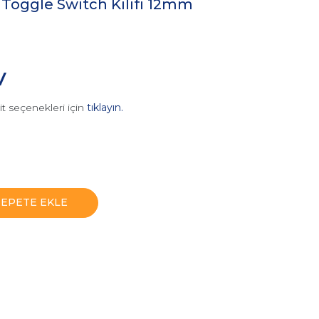
 Toggle Switch Kılıfı 12mm
V
it seçenekleri için
tıklayın.
SEPETE EKLE