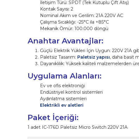
İletişim Türü: SPDT (Tek Kutuplu Çift Atış)
Kontak Sayısı: 2
Nominal Akım ve Gerilim: 21A 220V AC
Çalışma Sıcaklığı: -25°C ila +85°C
Mekanik Ömür: 100.000 döngü
Anahtar Avantajlar:
Güçlü Elektrik Yükleri İçin Uygun: 220V 21A gi
Paletsiz Tasarım:
Paletsiz yapısı
, daha basit 
Dayanıklılık: Yüksek kaliteli malzemelerden ür
Uygulama Alanları:
Ev ve ofis elektroniği
Endüstriyel kontrol sistemleri
Aydınlatma sistemleri
Elektrikli ev aletleri
Paket İçeriği:
1 adet IC-176D Paletsiz Micro Switch 220V 21A