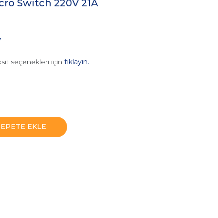
icro Switch 220V 21A
V
sit seçenekleri için
tıklayın.
SEPETE EKLE