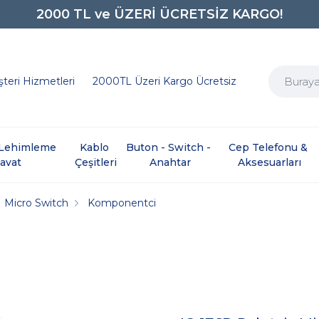
0850 242 0734
teri Hizmetleri
2000TL Üzeri Kargo Ücretsiz
e Lehimleme 
Kablo 
Buton - Switch - 
Cep Telefonu & 
davat
Çeşitleri
Anahtar
Aksesuarları
Micro Switch
Komponentci