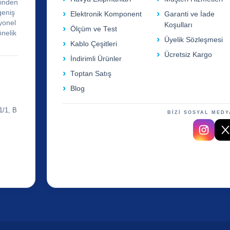
rinden
geniş
Elektronik Komponent
Garanti ve İade
yonel
Koşulları
Ölçüm ve Test
önelik
Üyelik Sözleşmesi
Kablo Çeşitleri
Ücretsiz Kargo
İndirimli Ürünler
Toptan Satış
Blog
1/1, B
BİZİ SOSYAL MEDY