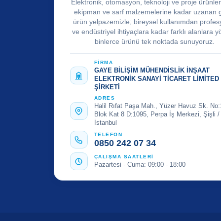
Elektronik, otomasyon, teknoloji ve proje ürünle
ekipman ve sarf malzemelerine kadar uzanan 
ürün yelpazemizle; bireysel kullanımdan profes
ve endüstriyel ihtiyaçlara kadar farklı alanlara y
binlerce ürünü tek noktada sunuyoruz.
FİRMA
GAYE BİLİŞİM MÜHENDİSLİK İNŞAAT
ELEKTRONİK SANAYİ TİCARET LİMİTED
ŞİRKETİ
ADRES
Halil Rıfat Paşa Mah., Yüzer Havuz Sk. No:
Blok Kat 8 D:1095, Perpa İş Merkezi, Şişli /
İstanbul
TELEFON
0850 242 07 34
ÇALIŞMA SAATLERİ
Pazartesi - Cuma: 09:00 - 18:00