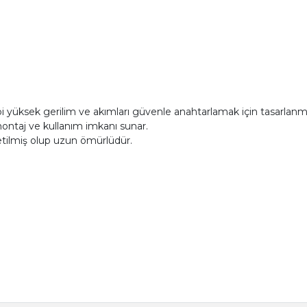
bi yüksek gerilim ve akımları güvenle anahtarlamak için tasarlanmı
montaj ve kullanım imkanı sunar.
etilmiş olup uzun ömürlüdür.