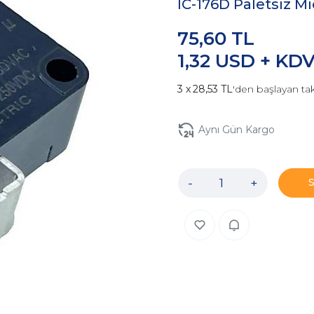
IC-176D Paletsiz M
75,60 TL
1,32 USD + KD
28,53 TL
'den başlayan tak
Aynı Gün Kargo
-
+