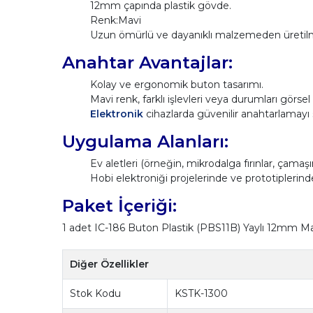
12mm çapında plastik gövde.
Renk:Mavi
Uzun ömürlü ve dayanıklı malzemeden üretilmi
Anahtar Avantajlar:
Kolay ve ergonomik buton tasarımı.
Mavi renk, farklı işlevleri veya durumları görsel 
Elektronik
cihazlarda güvenilir anahtarlamayı 
Uygulama Alanları:
Ev aletleri (örneğin, mikrodalga fırınlar, çamaşır
Hobi elektroniği projelerinde ve prototiplerinde 
Paket İçeriği:
1 adet IC-186 Buton Plastik (PBS11B) Yaylı 12mm M
Diğer Özellikler
Stok Kodu
KSTK-1300