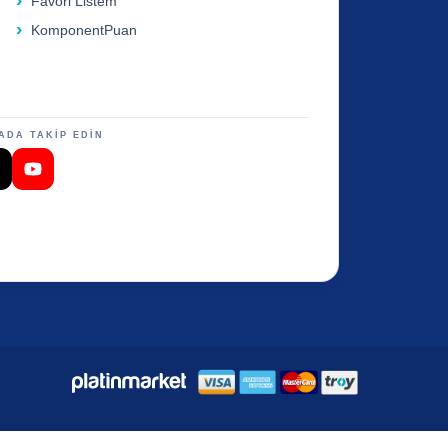
Favori Listem
KomponentPuan
ADA TAKİP EDİN