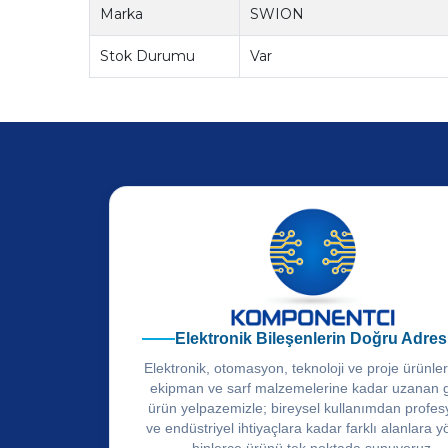
Marka
SWION
Stok Durumu
Var
Elektronik Bileşenlerin Doğru Adres
Elektronik, otomasyon, teknoloji ve proje ürünle
ekipman ve sarf malzemelerine kadar uzanan 
ürün yelpazemizle; bireysel kullanımdan profes
ve endüstriyel ihtiyaçlara kadar farklı alanlara y