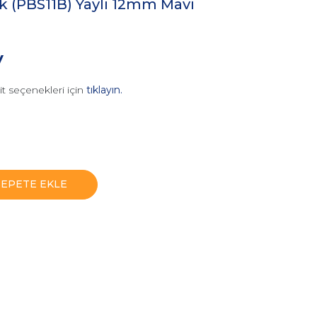
ik (PBS11B) Yaylı 12mm Mavi
V
it seçenekleri için
tıklayın.
SEPETE EKLE