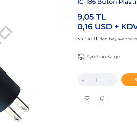
IC-186 Buton Plast
9,05 TL
0,16 USD + KD
3,41 TL
'den başlayan taks
Aynı Gün Kargo
-
+