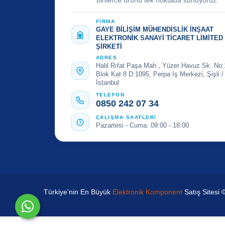
binlerce ürünü tek noktada sunuyoruz.
FİRMA
GAYE BİLİŞİM MÜHENDİSLİK İNŞAAT
ELEKTRONİK SANAYİ TİCARET LİMİTED
ŞİRKETİ
ADRES
Halil Rıfat Paşa Mah., Yüzer Havuz Sk. No:
Blok Kat 8 D:1095, Perpa İş Merkezi, Şişli /
İstanbul
TELEFON
0850 242 07 34
ÇALIŞMA SAATLERİ
Pazartesi - Cuma: 09:00 - 18:00
Türkiye'nin En Büyük
Elektronik Komponent
Satış Sitesi 