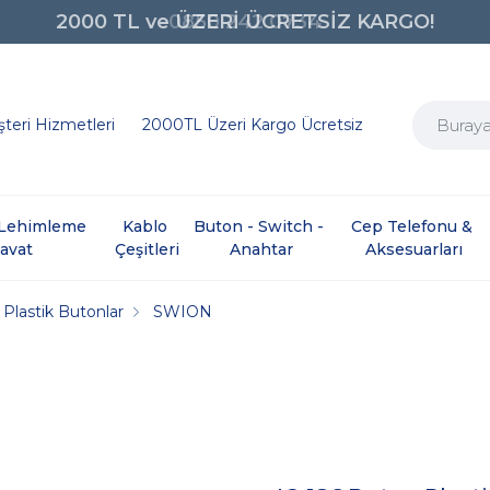
0850 242 0734
teri Hizmetleri
2000TL Üzeri Kargo Ücretsiz
e Lehimleme 
Kablo 
Buton - Switch - 
Cep Telefonu & 
davat
Çeşitleri
Anahtar
Aksesuarları
Plastik Butonlar
SWION