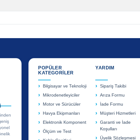
POPÜLER
YARDIM
KATEGORİLER
Bilgisayar ve Teknoloji
Sipariş Takibi
Mikrodenetleyiciler
Arıza Formu
Motor ve Sürücüler
İade Formu
i
Havya Ekipmanları
Müşteri Hizmetleri
rinden
geniş
Elektronik Komponent
Garanti ve İade
yonel
Koşulları
Ölçüm ve Test
önelik
Üyelik Sözleşmesi