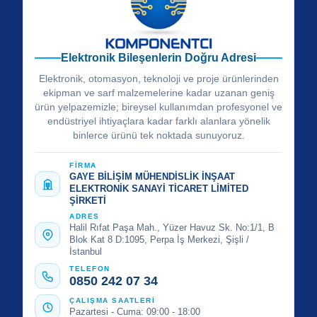
Elektronik Bileşenlerin Doğru Adresi
Elektronik, otomasyon, teknoloji ve proje ürünlerinden
ekipman ve sarf malzemelerine kadar uzanan geniş
ürün yelpazemizle; bireysel kullanımdan profesyonel ve
endüstriyel ihtiyaçlara kadar farklı alanlara yönelik
binlerce ürünü tek noktada sunuyoruz.
FİRMA
GAYE BİLİŞİM MÜHENDİSLİK İNŞAAT
ELEKTRONİK SANAYİ TİCARET LİMİTED
ŞİRKETİ
ADRES
Halil Rıfat Paşa Mah., Yüzer Havuz Sk. No:1/1, B
Blok Kat 8 D:1095, Perpa İş Merkezi, Şişli /
İstanbul
TELEFON
0850 242 07 34
ÇALIŞMA SAATLERİ
Pazartesi - Cuma: 09:00 - 18:00