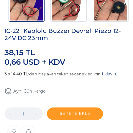
IC-221 Kablolu Buzzer Devreli Piezo 12-
24V DC 23mm
38,15 TL
0,66 USD + KDV
14,40 TL
'den başlayan taksit seçenekleri için
tıklayın.
Aynı Gün Kargo
-
+
SEPETE EKLE