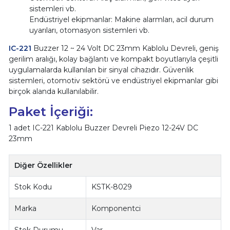
sistemleri vb.
Endüstriyel ekipmanlar: Makine alarmları, acil durum
uyarıları, otomasyon sistemleri vb.
IC-221
Buzzer 12 ~ 24 Volt DC 23mm Kablolu Devreli, geniş
gerilim aralığı, kolay bağlantı ve kompakt boyutlarıyla çeşitli
uygulamalarda kullanılan bir sinyal cihazıdır. Güvenlik
sistemleri, otomotiv sektörü ve endüstriyel ekipmanlar gibi
birçok alanda kullanılabilir.
Paket İçeriği:
1 adet IC-221 Kablolu Buzzer Devreli Piezo 12-24V DC
23mm
Diğer Özellikler
Stok Kodu
KSTK-8029
Marka
Komponentci
Stok Durumu
Var