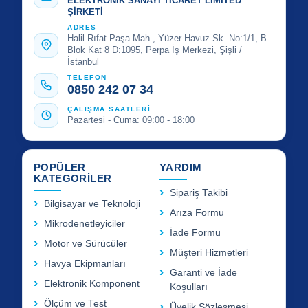
ELEKTRONİK SANAYİ TİCARET LİMİTED
ŞİRKETİ
ADRES
Halil Rıfat Paşa Mah., Yüzer Havuz Sk. No:1/1, B
Blok Kat 8 D:1095, Perpa İş Merkezi, Şişli /
İstanbul
TELEFON
0850 242 07 34
ÇALIŞMA SAATLERİ
Pazartesi - Cuma: 09:00 - 18:00
POPÜLER
YARDIM
KATEGORİLER
Sipariş Takibi
Bilgisayar ve Teknoloji
Arıza Formu
Mikrodenetleyiciler
İade Formu
Motor ve Sürücüler
Müşteri Hizmetleri
Havya Ekipmanları
Garanti ve İade
Elektronik Komponent
Koşulları
Ölçüm ve Test
Üyelik Sözleşmesi