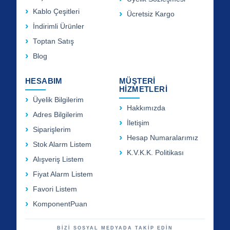
Kablo Çeşitleri
Ücretsiz Kargo
İndirimli Ürünler
Toptan Satış
Blog
HESABIM
MÜŞTERİ
HİZMETLERİ
Üyelik Bilgilerim
Hakkımızda
Adres Bilgilerim
İletişim
Siparişlerim
Hesap Numaralarımız
Stok Alarm Listem
K.V.K.K. Politikası
Alışveriş Listem
Fiyat Alarm Listem
Favori Listem
KomponentPuan
BİZİ SOSYAL MEDYADA TAKİP EDİN