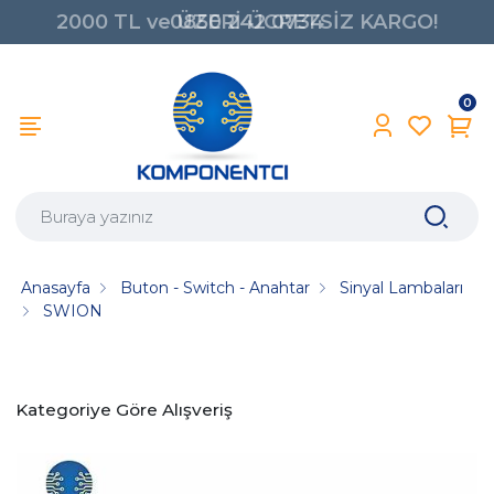
2000 TL ve ÜZERİ ÜCRETSİZ KARGO!
0850 242 0734
0
Anasayfa
Buton - Switch - Anahtar
Sinyal Lambaları
SWION
Kategoriye Göre Alışveriş