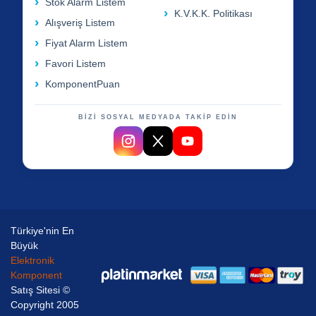
Stok Alarm Listem
K.V.K.K. Politikası
Alışveriş Listem
Fiyat Alarm Listem
Favori Listem
KomponentPuan
BİZİ SOSYAL MEDYADA TAKİP EDİN
Türkiye'nin En
Büyük
Elektronik
Komponent
Satış Sitesi ©
Copyright 2005