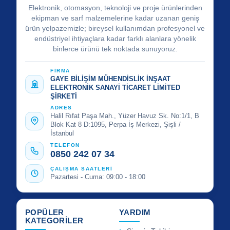
Elektronik, otomasyon, teknoloji ve proje ürünlerinden
ekipman ve sarf malzemelerine kadar uzanan geniş
ürün yelpazemizle; bireysel kullanımdan profesyonel ve
endüstriyel ihtiyaçlara kadar farklı alanlara yönelik
binlerce ürünü tek noktada sunuyoruz.
FİRMA
GAYE BİLİŞİM MÜHENDİSLİK İNŞAAT
ELEKTRONİK SANAYİ TİCARET LİMİTED
ŞİRKETİ
ADRES
Halil Rıfat Paşa Mah., Yüzer Havuz Sk. No:1/1, B
Blok Kat 8 D:1095, Perpa İş Merkezi, Şişli /
İstanbul
TELEFON
0850 242 07 34
ÇALIŞMA SAATLERİ
Pazartesi - Cuma: 09:00 - 18:00
POPÜLER
YARDIM
KATEGORİLER